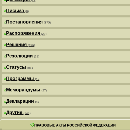
Письма
(9)
Постановления
(375)
Распоряжения
(20)
Решения
(496)
Резолюции
(21)
Статусы
(881)
Программы
(19)
Меморандумы
(27)
Декларации
(47)
Другие
(146)
ПРАВОВЫЕ АКТЫ РОССИЙСКОЙ ФЕДЕРАЦИИ