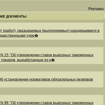
Реклама:
НИЕ ДОКУМЕНТЫ:
уг (работ), оказываемых (выполняемых) находящимися в
ударственными учре�
 N 15 "Об утверждении ставок вывозных таможенных
и товаров, выработанные из н�
"Об установлении нормативов обязательных резервов
 N 99 "Об утверждении ставок вывозных таможенных