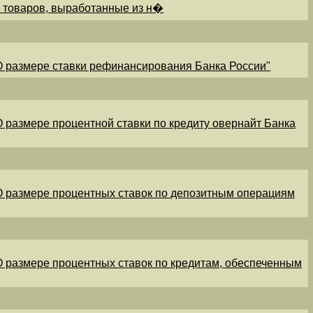
и товаров, выработанные из н�
"О размере ставки рефинансирования Банка России"
"О размере процентной ставки по кредиту овернайт Банка
"О размере процентных ставок по депозитным операциям
"О размере процентных ставок по кредитам, обеспеченным