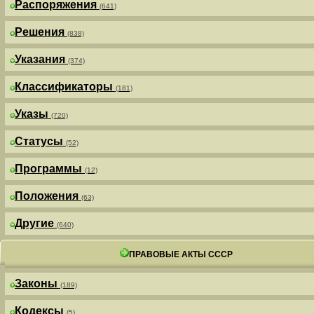
Распоряжения
(641)
Решения
(838)
Указания
(374)
Классификаторы
(181)
Указы
(720)
Статусы
(52)
Программы
(12)
Положения
(63)
Другие
(640)
ПРАВОВЫЕ АКТЫ СССР
Законы
(189)
Кодексы
(5)