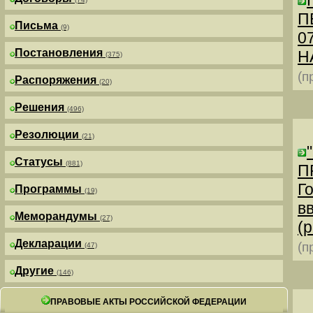
П
Письма
(9)
0
Постановления
Н
(375)
(п
Распоряжения
(20)
Решения
(496)
Резолюции
(21)
Статусы
(881)
П
Г
Программы
(19)
в
Меморандумы
(27)
(р
Декларации
(п
(47)
Другие
(146)
ПРАВОВЫЕ АКТЫ РОССИЙСКОЙ ФЕДЕРАЦИИ