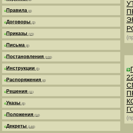
У
Правила
П
(4)
Э
Договоры
(3)
Р
Приказы
(15)
(п
Письма
(8)
Постановления
(106)
Инструкции
(5)
2
Распоряжения
(4)
С
Решения
П
(11)
К
Указы
(6)
Г
Положения
(14)
(п
Декреты
(146)