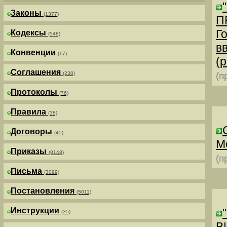
Законы
(1377)
П
Г
Кодексы
(548)
в
Конвенции
(17)
(р
Соглашения
(230)
(п
Протоколы
(76)
Правила
(38)
Договоры
(45)
М
Приказы
(8148)
(п
Письма
(3099)
Постановления
(5011)
Инструкции
(35)
В