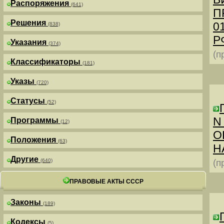
Распоряжения
(641)
П
Решения
0
(838)
РФ
Указания
(374)
(п
Классификаторы
(181)
Указы
(720)
Статусы
(52)
N
Программы
(12)
О
Положения
(63)
Н
Другие
(640)
(п
ПРАВОВЫЕ АКТЫ СССР
Законы
(189)
Кодексы
(5)