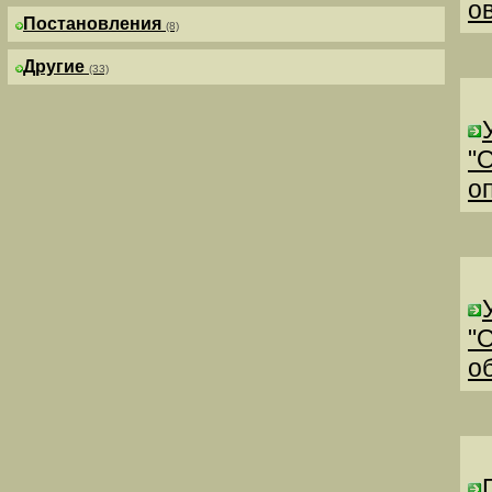
о
Постановления
(8)
Другие
(33)
"
о
"
о