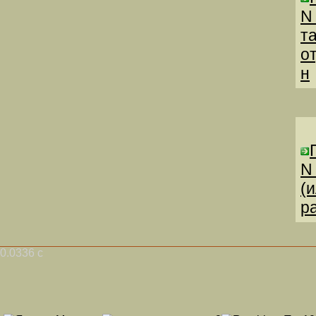
N
т
о
н
N
(
р
0.0336 с