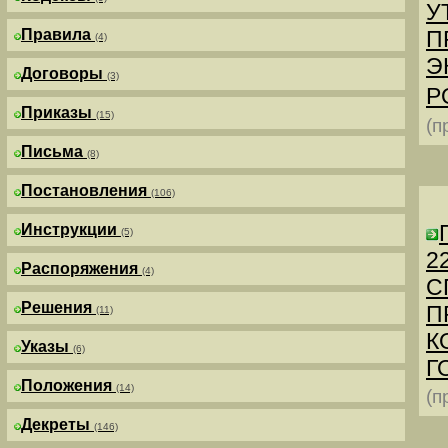
У
Правила
П
(4)
Э
Договоры
(3)
Р
Приказы
(15)
(п
Письма
(8)
Постановления
(106)
Инструкции
(5)
2
Распоряжения
(4)
С
Решения
П
(11)
К
Указы
(6)
Г
Положения
(14)
(п
Декреты
(146)