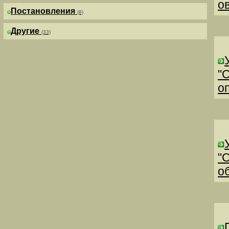
о
Постановления
(8)
Другие
(33)
"
о
"
о