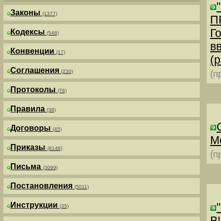
Законы
(1377)
П
Г
Кодексы
(548)
в
Конвенции
(17)
(р
Соглашения
(230)
(п
Протоколы
(76)
Правила
(38)
Договоры
(45)
М
Приказы
(8148)
(п
Письма
(3099)
Постановления
(5011)
Инструкции
(35)
В