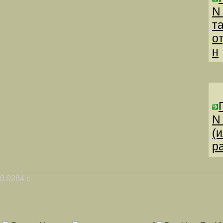
N
т
о
н
N
(
р
0.0284 с