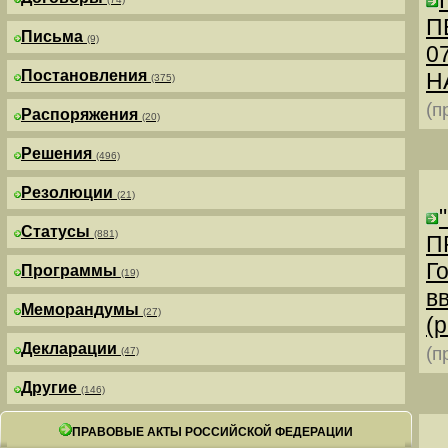
П
Письма
(9)
0
Постановления
Н
(375)
(п
Распоряжения
(20)
Решения
(496)
Резолюции
(21)
Статусы
(881)
П
Г
Программы
(19)
в
Меморандумы
(27)
(р
Декларации
(п
(47)
Другие
(146)
ПРАВОВЫЕ АКТЫ РОССИЙСКОЙ ФЕДЕРАЦИИ