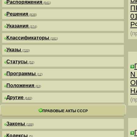
Распоряжения
(641)
П
Решения
0
(838)
РФ
Указания
(374)
(п
Классификаторы
(181)
Указы
(720)
Статусы
(52)
N
Программы
(12)
О
Положения
(63)
Н
Другие
(640)
(п
ПРАВОВЫЕ АКТЫ СССР
Законы
(189)
Кодексы
(5)