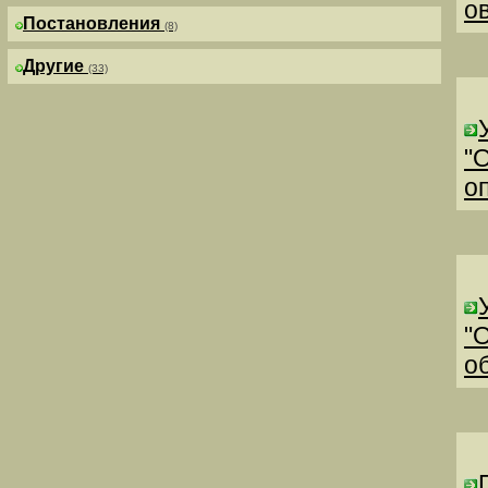
о
Постановления
(8)
Другие
(33)
"
о
"
о