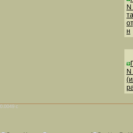
N
т
о
н
N
(
р
0.0049 с