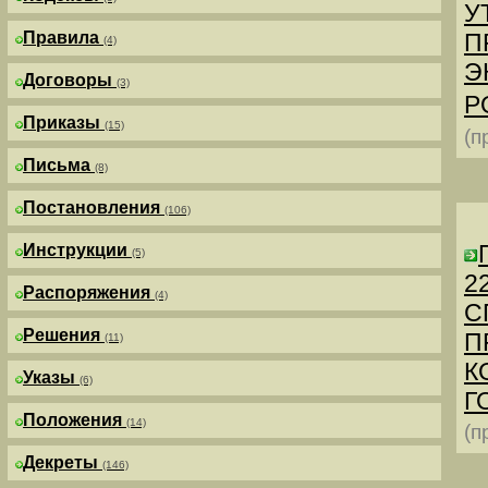
У
Правила
П
(4)
Э
Договоры
(3)
Р
Приказы
(15)
(п
Письма
(8)
Постановления
(106)
Инструкции
(5)
2
Распоряжения
(4)
С
Решения
П
(11)
К
Указы
(6)
Г
Положения
(14)
(п
Декреты
(146)