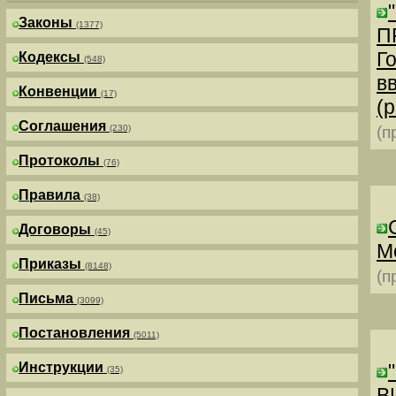
Законы
(1377)
П
Г
Кодексы
(548)
в
Конвенции
(17)
(р
Соглашения
(230)
(п
Протоколы
(76)
Правила
(38)
Договоры
(45)
М
Приказы
(8148)
(п
Письма
(3099)
Постановления
(5011)
Инструкции
(35)
В