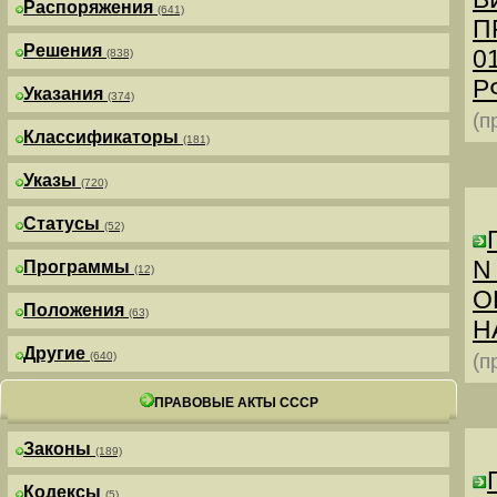
Распоряжения
(641)
П
Решения
0
(838)
РФ
Указания
(374)
(п
Классификаторы
(181)
Указы
(720)
Статусы
(52)
N
Программы
(12)
О
Положения
(63)
Н
Другие
(640)
(п
ПРАВОВЫЕ АКТЫ СССР
Законы
(189)
Кодексы
(5)