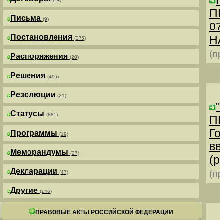
П
Письма
(9)
0
Постановления
Н
(375)
(п
Распоряжения
(20)
Решения
(496)
Резолюции
(21)
Статусы
(881)
П
Г
Программы
(19)
в
Меморандумы
(27)
(р
Декларации
(п
(47)
Другие
(146)
ПРАВОВЫЕ АКТЫ РОССИЙСКОЙ ФЕДЕРАЦИИ