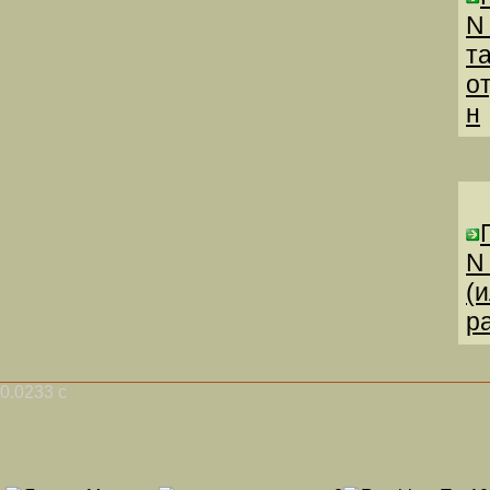
N
т
о
н
N
(
р
0.0233 с