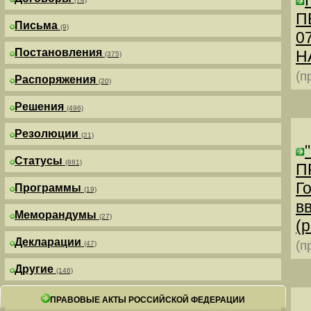
П
Письма
(9)
0
Постановления
Н
(375)
(п
Распоряжения
(20)
Решения
(496)
Резолюции
(21)
Статусы
(881)
П
Г
Программы
(19)
в
Меморандумы
(27)
(р
Декларации
(п
(47)
Другие
(146)
ПРАВОВЫЕ АКТЫ РОССИЙСКОЙ ФЕДЕРАЦИИ