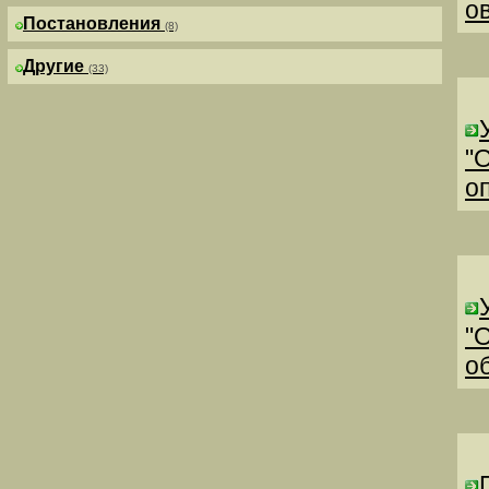
о
Постановления
(8)
Другие
(33)
"
о
"
о