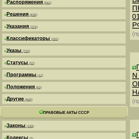
Распоряжения
(641)
П
Решения
0
(838)
РФ
Указания
(374)
(п
Классификаторы
(181)
Указы
(720)
Статусы
(52)
N
Программы
(12)
О
Положения
(63)
Н
Другие
(640)
(п
ПРАВОВЫЕ АКТЫ СССР
Законы
(189)
Кодексы
(5)