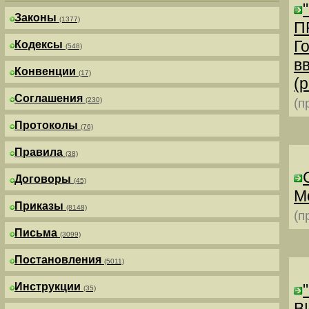
Законы
(1377)
П
Г
Кодексы
(548)
в
Конвенции
(17)
(р
Соглашения
(230)
(п
Протоколы
(76)
Правила
(38)
Договоры
(45)
М
Приказы
(8148)
(п
Письма
(3099)
Постановления
(5011)
Инструкции
(35)
В