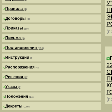
У
Правила
П
(4)
Э
Договоры
(3)
Р
Приказы
(15)
(п
Письма
(8)
Постановления
(106)
Инструкции
(5)
2
Распоряжения
(4)
С
Решения
П
(11)
К
Указы
(6)
Г
Положения
(14)
(п
Декреты
(146)