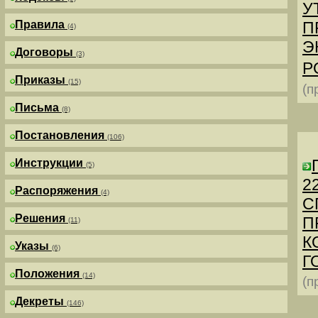
У
Правила
П
(4)
Э
Договоры
(3)
Р
Приказы
(15)
(п
Письма
(8)
Постановления
(106)
Инструкции
(5)
2
Распоряжения
(4)
С
Решения
П
(11)
К
Указы
(6)
Г
Положения
(14)
(п
Декреты
(146)