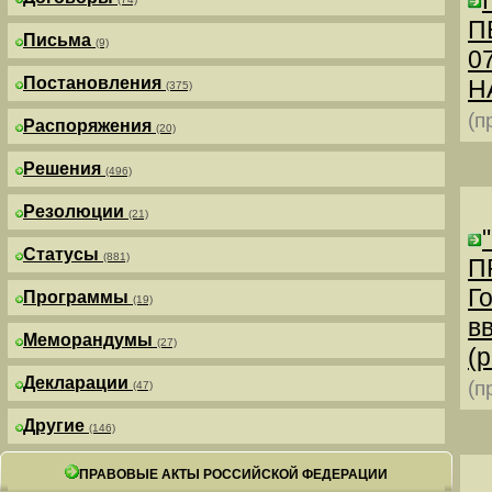
П
Письма
(9)
0
Постановления
Н
(375)
(п
Распоряжения
(20)
Решения
(496)
Резолюции
(21)
Статусы
(881)
П
Г
Программы
(19)
в
Меморандумы
(27)
(р
Декларации
(п
(47)
Другие
(146)
ПРАВОВЫЕ АКТЫ РОССИЙСКОЙ ФЕДЕРАЦИИ