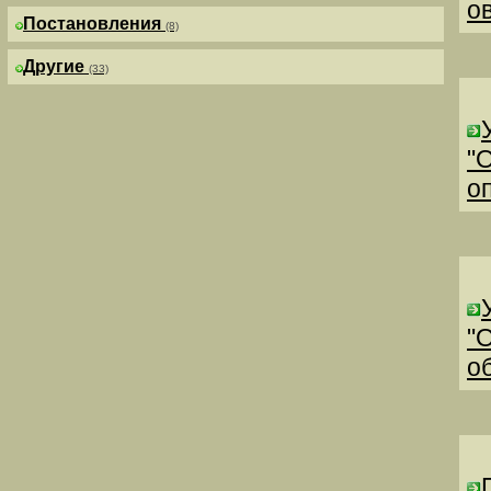
о
Постановления
(8)
Другие
(33)
"
о
"
о