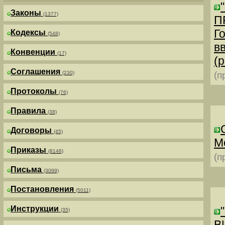
Законы
(1377)
П
Г
Кодексы
(548)
в
Конвенции
(17)
(р
Соглашения
(230)
(п
Протоколы
(76)
Правила
(38)
Договоры
(45)
М
Приказы
(8148)
(п
Письма
(3099)
Постановления
(5011)
Инструкции
(35)
В