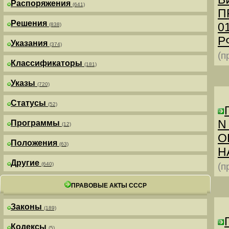
Распоряжения
(641)
П
Решения
0
(838)
РФ
Указания
(374)
(п
Классификаторы
(181)
Указы
(720)
Статусы
(52)
N
Программы
(12)
О
Положения
(63)
Н
Другие
(640)
(п
ПРАВОВЫЕ АКТЫ СССР
Законы
(189)
Кодексы
(5)