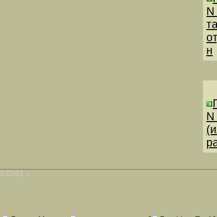
N
т
о
н
N
(
р
0.0361 с