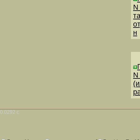
N
т
о
н
N
(
р
0.0292 с