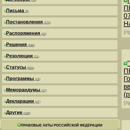
П
Письма
(9)
0
Постановления
Н
(375)
(п
Распоряжения
(20)
Решения
(496)
Резолюции
(21)
Статусы
(881)
П
Г
Программы
(19)
в
Меморандумы
(27)
(р
Декларации
(п
(47)
Другие
(146)
ПРАВОВЫЕ АКТЫ РОССИЙСКОЙ ФЕДЕРАЦИИ