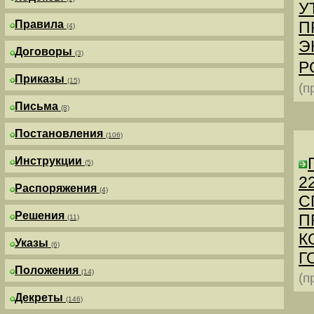
У
Правила
П
(4)
Э
Договоры
(3)
Р
Приказы
(15)
(п
Письма
(8)
Постановления
(106)
Инструкции
(5)
2
Распоряжения
(4)
С
Решения
П
(11)
К
Указы
(6)
Г
Положения
(14)
(п
Декреты
(146)