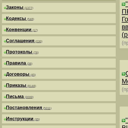
Законы
(1377)
П
Г
Кодексы
(548)
в
Конвенции
(17)
(р
Соглашения
(230)
(п
Протоколы
(76)
Правила
(38)
Договоры
(45)
М
Приказы
(8148)
(п
Письма
(3099)
Постановления
(5011)
Инструкции
(35)
В