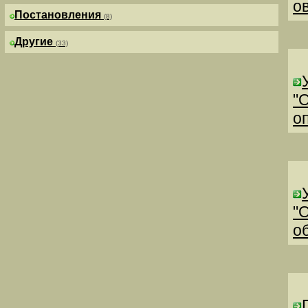
о
Постановления
(8)
Другие
(33)
"
о
"
о