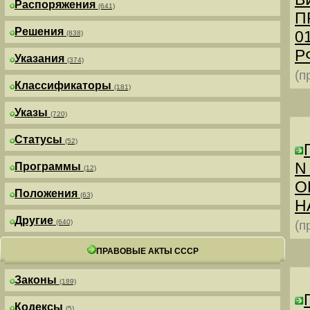
Распоряжения
(641)
П
Решения
0
(838)
РФ
Указания
(374)
(п
Классификаторы
(181)
Указы
(720)
Статусы
(52)
N
Программы
(12)
О
Положения
(63)
Н
Другие
(640)
(п
ПРАВОВЫЕ АКТЫ СССР
Законы
(189)
Кодексы
(5)