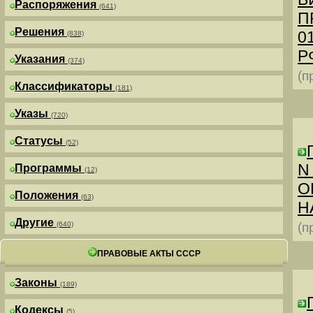
Распоряжения
(641)
П
Решения
0
(838)
РФ
Указания
(374)
(п
Классификаторы
(181)
Указы
(720)
Статусы
(52)
N
Программы
(12)
О
Положения
(63)
Н
Другие
(640)
(п
ПРАВОВЫЕ АКТЫ СССР
Законы
(189)
Кодексы
(5)