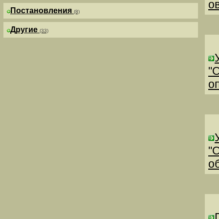
о
Постановления
(8)
Другие
(33)
"
о
"
о