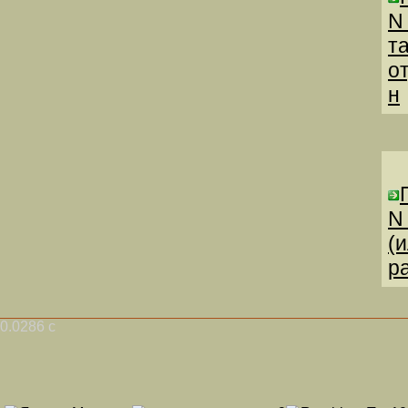
N
т
о
н
N
(
р
0.0286 с