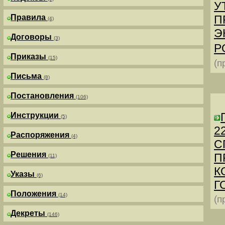
У
Правила
П
(4)
Э
Договоры
(3)
Р
Приказы
(15)
(п
Письма
(8)
Постановления
(106)
Инструкции
(5)
2
Распоряжения
(4)
С
Решения
П
(11)
К
Указы
(6)
Г
Положения
(14)
(п
Декреты
(146)