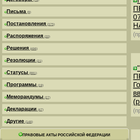
П
Письма
(9)
0
Постановления
Н
(375)
(п
Распоряжения
(20)
Решения
(496)
Резолюции
(21)
Статусы
(881)
П
Г
Программы
(19)
в
Меморандумы
(27)
(р
Декларации
(п
(47)
Другие
(146)
ПРАВОВЫЕ АКТЫ РОССИЙСКОЙ ФЕДЕРАЦИИ