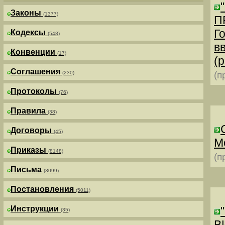
Законы
(1377)
П
Г
Кодексы
(548)
в
Конвенции
(17)
(р
Соглашения
(230)
(п
Протоколы
(76)
Правила
(38)
Договоры
(45)
М
Приказы
(8148)
(п
Письма
(3099)
Постановления
(5011)
Инструкции
(35)
В