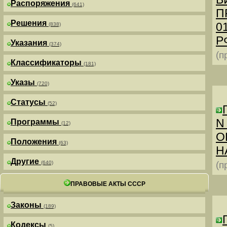
Распоряжения
(641)
П
Решения
0
(838)
РФ
Указания
(374)
(п
Классификаторы
(181)
Указы
(720)
Статусы
(52)
N
Программы
(12)
О
Положения
(63)
Н
Другие
(640)
(п
ПРАВОВЫЕ АКТЫ СССР
Законы
(189)
Кодексы
(5)