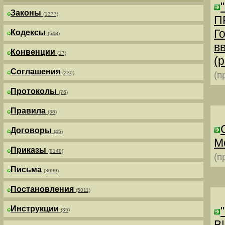
Законы
(1377)
П
Г
Кодексы
(548)
в
Конвенции
(17)
(р
Соглашения
(230)
(п
Протоколы
(76)
Правила
(38)
Договоры
(45)
М
Приказы
(8148)
(п
Письма
(3099)
Постановления
(5011)
Инструкции
(35)
В