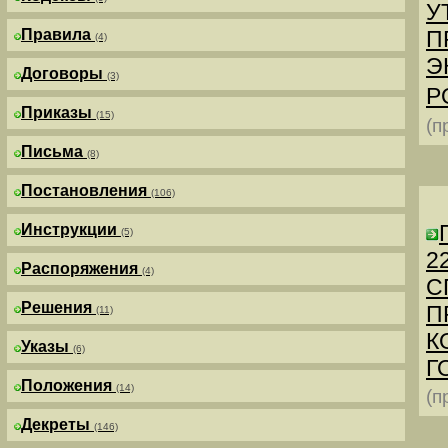
У
Правила
П
(4)
Э
Договоры
(3)
Р
Приказы
(15)
(п
Письма
(8)
Постановления
(106)
Инструкции
(5)
2
Распоряжения
(4)
С
Решения
П
(11)
К
Указы
(6)
Г
Положения
(14)
(п
Декреты
(146)