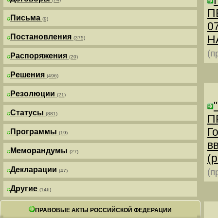
П
Письма
(9)
0
Постановления
Н
(375)
(п
Распоряжения
(20)
Решения
(496)
Резолюции
(21)
Статусы
(881)
П
Г
Программы
(19)
в
Меморандумы
(27)
(р
Декларации
(п
(47)
Другие
(146)
ПРАВОВЫЕ АКТЫ РОССИЙСКОЙ ФЕДЕРАЦИИ