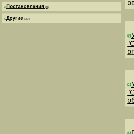
о
Постановления
(8)
Другие
(33)
"
о
"
о