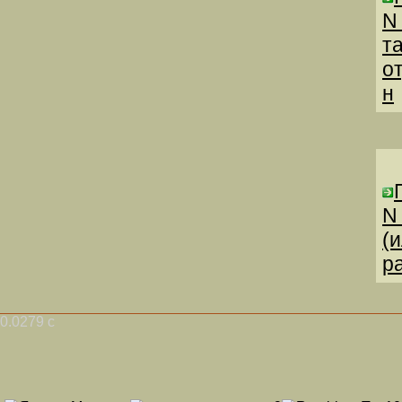
N
т
о
н
N
(
р
0.0279 с