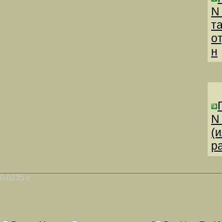
N
т
о
н
N
(
р
0.0235 с