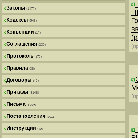
Законы
(1377)
П
Г
Кодексы
(548)
в
Конвенции
(17)
(р
Соглашения
(230)
(п
Протоколы
(76)
Правила
(38)
Договоры
(45)
М
Приказы
(8148)
(п
Письма
(3099)
Постановления
(5011)
Инструкции
(35)
В