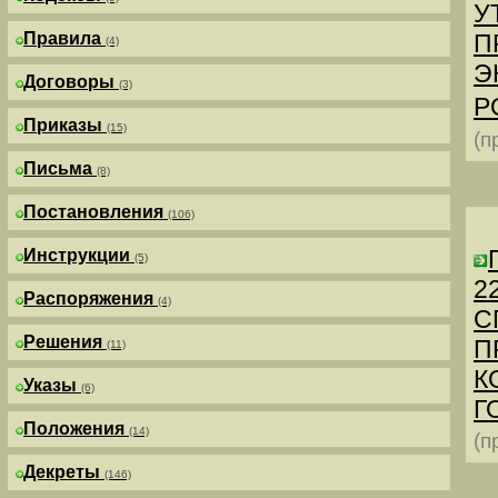
У
Правила
П
(4)
Э
Договоры
(3)
Р
Приказы
(15)
(п
Письма
(8)
Постановления
(106)
Инструкции
(5)
2
Распоряжения
(4)
С
Решения
П
(11)
К
Указы
(6)
Г
Положения
(14)
(п
Декреты
(146)