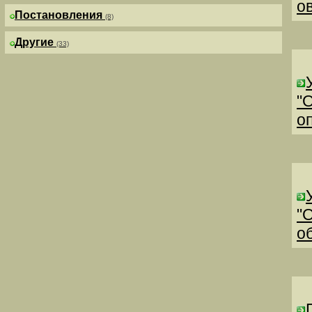
о
Постановления
(8)
Другие
(33)
"
о
"
о