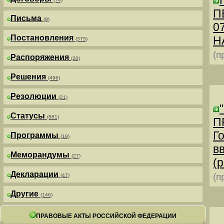
П
Письма
(9)
0
Постановления
Н
(375)
(п
Распоряжения
(20)
Решения
(496)
Резолюции
(21)
Статусы
(881)
П
Г
Программы
(19)
в
Меморандумы
(27)
(р
Декларации
(п
(47)
Другие
(146)
ПРАВОВЫЕ АКТЫ РОССИЙСКОЙ ФЕДЕРАЦИИ