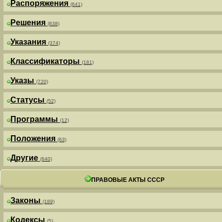
Распоряжения
(641)
Решения
(838)
Указания
(374)
Классификаторы
(181)
Указы
(720)
Статусы
(52)
Программы
(12)
Положения
(63)
Другие
(640)
ПРАВОВЫЕ АКТЫ СССР
Законы
(189)
Кодексы
(5)