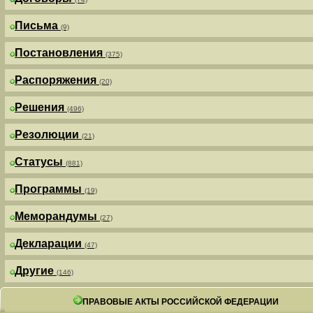
Письма
(9)
Постановления
(375)
Распоряжения
(20)
Решения
(496)
Резолюции
(21)
Статусы
(881)
Программы
(19)
Меморандумы
(27)
Декларации
(47)
Другие
(146)
ПРАВОВЫЕ АКТЫ РОССИЙСКОЙ ФЕДЕРАЦИИ