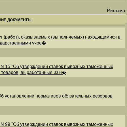
Реклама:
НИЕ ДОКУМЕНТЫ:
уг (работ), оказываемых (выполняемых) находящимися в
ударственными учре�
 N 15 "Об утверждении ставок вывозных таможенных
и товаров, выработанные из н�
"Об установлении нормативов обязательных резервов
 N 99 "Об утверждении ставок вывозных таможенных