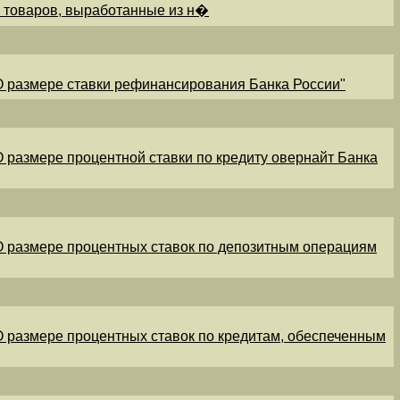
и товаров, выработанные из н�
"О размере ставки рефинансирования Банка России"
"О размере процентной ставки по кредиту овернайт Банка
"О размере процентных ставок по депозитным операциям
"О размере процентных ставок по кредитам, обеспеченным