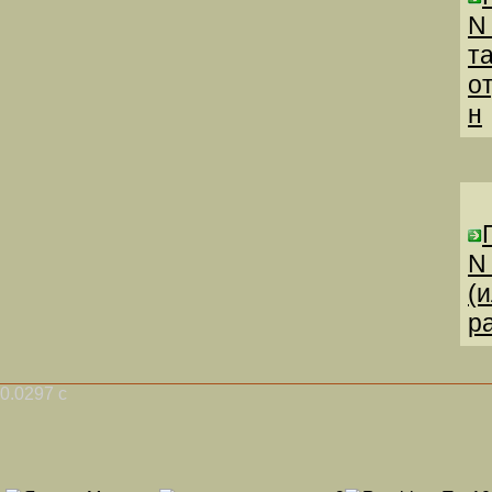
N
т
о
н
N
(
р
0.0297 с