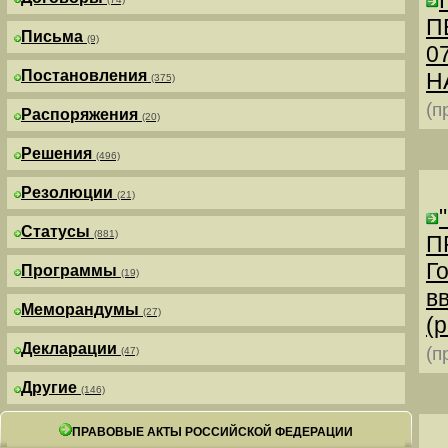
П
Письма
(9)
0
Постановления
Н
(375)
(п
Распоряжения
(20)
Решения
(496)
Резолюции
(21)
Статусы
(881)
П
Г
Программы
(19)
в
Меморандумы
(27)
(р
Декларации
(п
(47)
Другие
(146)
ПРАВОВЫЕ АКТЫ РОССИЙСКОЙ ФЕДЕРАЦИИ