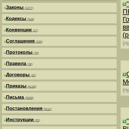
Законы
(1377)
П
Г
Кодексы
(548)
в
Конвенции
(17)
(р
Соглашения
(230)
(п
Протоколы
(76)
Правила
(38)
Договоры
(45)
М
Приказы
(8148)
(п
Письма
(3099)
Постановления
(5011)
Инструкции
(35)
В