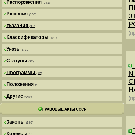
Распоряжения
(641)
П
Решения
0
(838)
РФ
Указания
(374)
(п
Классификаторы
(181)
Указы
(720)
Статусы
(52)
N
Программы
(12)
О
Положения
(63)
Н
Другие
(640)
(п
ПРАВОВЫЕ АКТЫ СССР
Законы
(189)
Кодексы
(5)