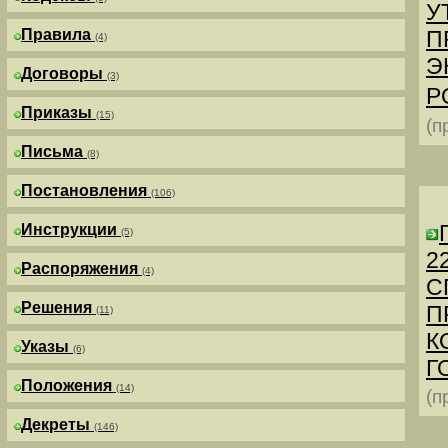
У
Правила
П
(4)
Э
Договоры
(3)
Р
Приказы
(15)
(п
Письма
(8)
Постановления
(106)
Инструкции
(5)
2
Распоряжения
(4)
С
Решения
П
(11)
К
Указы
(6)
Г
Положения
(14)
(п
Декреты
(146)