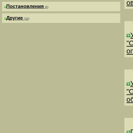
о
Постановления
(8)
Другие
(33)
"
о
"
о