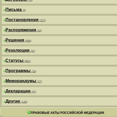
Письма
(9)
Постановления
(375)
Распоряжения
(20)
Решения
(496)
Резолюции
(21)
Статусы
(881)
Программы
(19)
Меморандумы
(27)
Декларации
(47)
Другие
(146)
ПРАВОВЫЕ АКТЫ РОССИЙСКОЙ ФЕДЕРАЦИИ