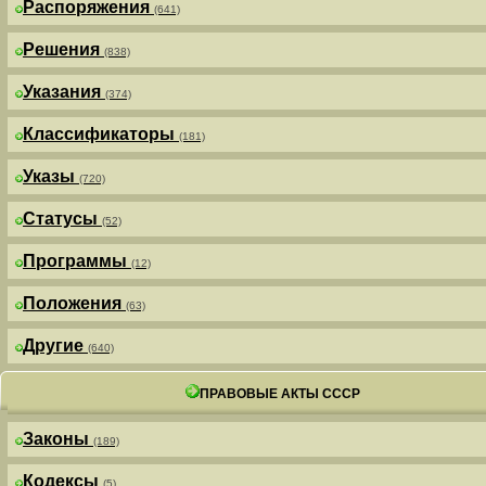
Распоряжения
(641)
Решения
(838)
Указания
(374)
Классификаторы
(181)
Указы
(720)
Статусы
(52)
Программы
(12)
Положения
(63)
Другие
(640)
ПРАВОВЫЕ АКТЫ СССР
Законы
(189)
Кодексы
(5)