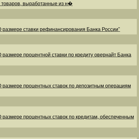
и товаров, выработанные из н�
"О размере ставки рефинансирования Банка России"
"О размере процентной ставки по кредиту овернайт Банка
"О размере процентных ставок по депозитным операциям
"О размере процентных ставок по кредитам, обеспеченным