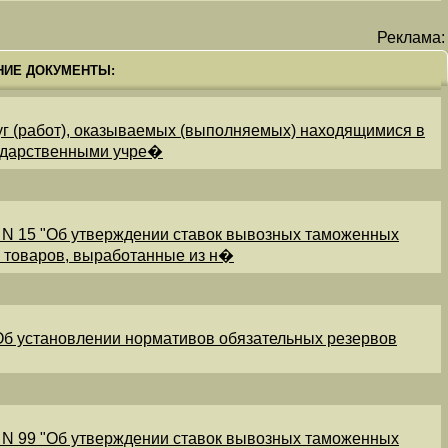
Реклама:
НИЕ ДОКУМЕНТЫ:
уг (работ), оказываемых (выполняемых) находящимися в
ударственными учре�
 N 15 "Об утверждении ставок вывозных таможенных
и товаров, выработанные из н�
"Об установлении нормативов обязательных резервов
 N 99 "Об утверждении ставок вывозных таможенных