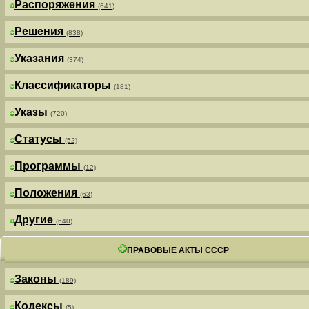
Распоряжения
(641)
Решения
(838)
Указания
(374)
Классификаторы
(181)
Указы
(720)
Статусы
(52)
Программы
(12)
Положения
(63)
Другие
(640)
ПРАВОВЫЕ АКТЫ СССР
Законы
(189)
Кодексы
(5)