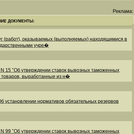
Реклама:
НИЕ ДОКУМЕНТЫ:
уг (работ), оказываемых (выполняемых) находящимися в
ударственными учре�
 N 15 "Об утверждении ставок вывозных таможенных
и товаров, выработанные из н�
"Об установлении нормативов обязательных резервов
 N 99 "Об утверждении ставок вывозных таможенных