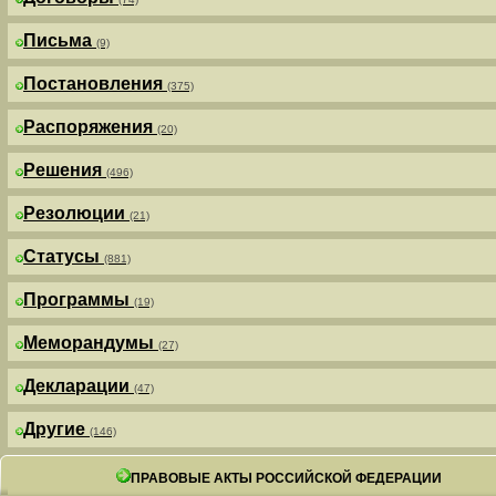
Письма
(9)
Постановления
(375)
Распоряжения
(20)
Решения
(496)
Резолюции
(21)
Статусы
(881)
Программы
(19)
Меморандумы
(27)
Декларации
(47)
Другие
(146)
ПРАВОВЫЕ АКТЫ РОССИЙСКОЙ ФЕДЕРАЦИИ