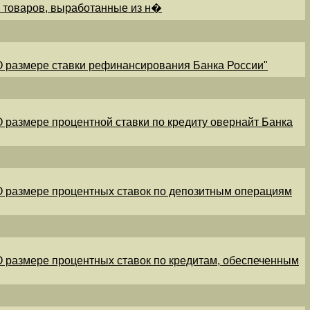
и товаров, выработанные из н�
"О размере ставки рефинансирования Банка России"
"О размере процентной ставки по кредиту овернайт Банка
"О размере процентных ставок по депозитным операциям
"О размере процентных ставок по кредитам, обеспеченным