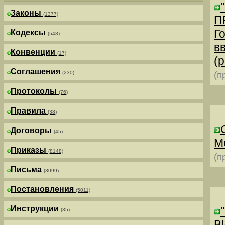
Законы
(1377)
П
Г
Кодексы
(548)
в
Конвенции
(17)
(р
Соглашения
(230)
(п
Протоколы
(76)
Правила
(38)
Договоры
(45)
М
Приказы
(8148)
(п
Письма
(3099)
Постановления
(5011)
Инструкции
(35)
В