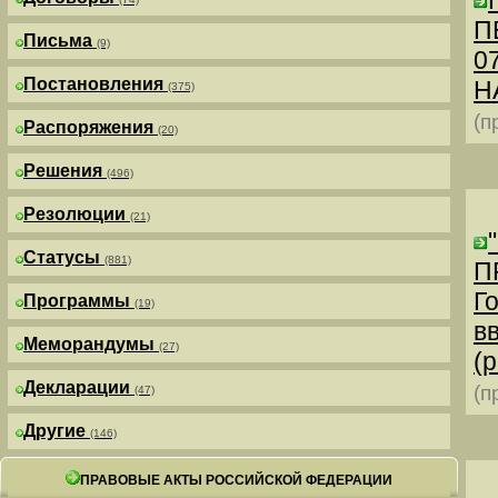
П
Письма
(9)
0
Постановления
Н
(375)
(п
Распоряжения
(20)
Решения
(496)
Резолюции
(21)
Статусы
(881)
П
Г
Программы
(19)
в
Меморандумы
(27)
(р
Декларации
(п
(47)
Другие
(146)
ПРАВОВЫЕ АКТЫ РОССИЙСКОЙ ФЕДЕРАЦИИ