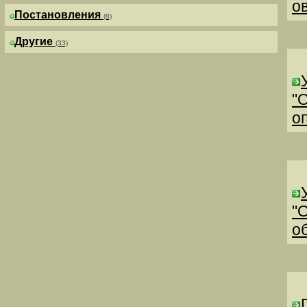
о
Постановления
(8)
Другие
(33)
"
о
"
о