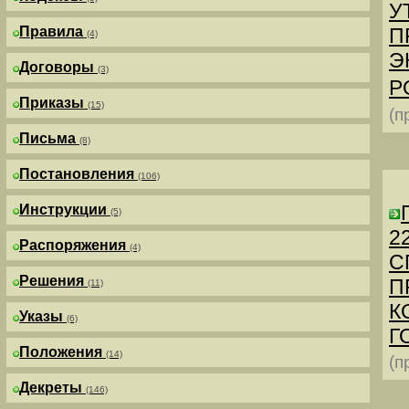
У
Правила
П
(4)
Э
Договоры
(3)
Р
Приказы
(15)
(п
Письма
(8)
Постановления
(106)
Инструкции
(5)
2
Распоряжения
(4)
С
Решения
П
(11)
К
Указы
(6)
Г
Положения
(14)
(п
Декреты
(146)