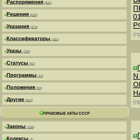
Распоряжения
(641)
П
Решения
0
(838)
РФ
Указания
(374)
(п
Классификаторы
(181)
Указы
(720)
Статусы
(52)
N
Программы
(12)
О
Положения
(63)
Н
Другие
(640)
(п
ПРАВОВЫЕ АКТЫ СССР
Законы
(189)
Кодексы
(5)