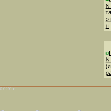
N
т
о
н
N
(
р
0.0291 с