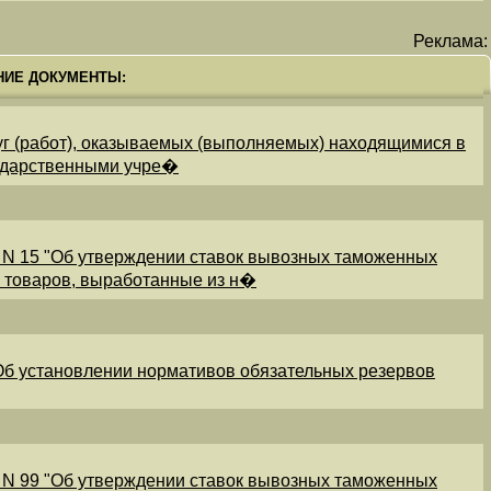
Реклама:
НИЕ ДОКУМЕНТЫ:
уг (работ), оказываемых (выполняемых) находящимися в
ударственными учре�
 N 15 "Об утверждении ставок вывозных таможенных
и товаров, выработанные из н�
"Об установлении нормативов обязательных резервов
 N 99 "Об утверждении ставок вывозных таможенных