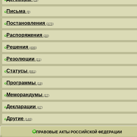
Письма
(9)
Постановления
(375)
Распоряжения
(20)
Решения
(496)
Резолюции
(21)
Статусы
(881)
Программы
(19)
Меморандумы
(27)
Декларации
(47)
Другие
(146)
ПРАВОВЫЕ АКТЫ РОССИЙСКОЙ ФЕДЕРАЦИИ