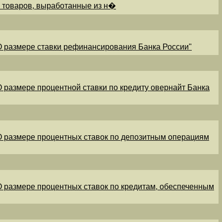
и товаров, выработанные из н�
"О размере ставки рефинансирования Банка России"
"О размере процентной ставки по кредиту овернайт Банка
"О размере процентных ставок по депозитным операциям
"О размере процентных ставок по кредитам, обеспеченным