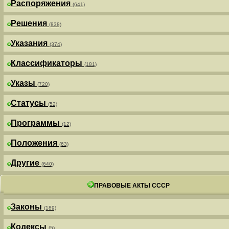
Распоряжения
(641)
Решения
(838)
Указания
(374)
Классификаторы
(181)
Указы
(720)
Статусы
(52)
Программы
(12)
Положения
(63)
Другие
(640)
ПРАВОВЫЕ АКТЫ СССР
Законы
(189)
Кодексы
(5)