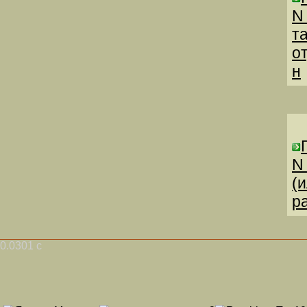
N
т
о
н
N
(
р
0.0301 с