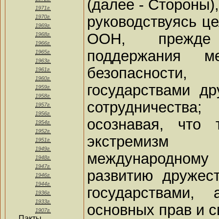
(далее - Стороны),
1971г.
руководствуясь ц
1970г.
1969г.
ООН, прежде
1968г.
1966г.
поддержания м
1965г.
1963г.
безопасност
1961г.
1960г.
государствами д
1959г.
1958г.
сотрудничества;
1957г.
1956г.
осознавая, что 
1954г.
1952г.
экстремизм п
1951г.
1949г.
международному
1948г.
1947г.
развитию дружес
1946г.
1944г.
государствами,
1936г.
1933г.
основных прав и с
1907г.
Пакты