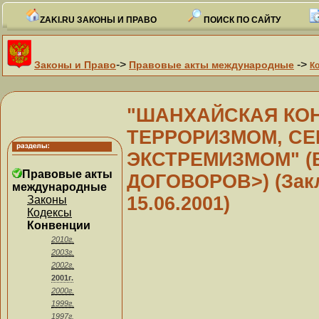
ZAKI.RU ЗАКОНЫ И ПРАВО
ПОИСК ПО САЙТУ
->
->
Законы и Право
Правовые акты международные
К
"ШАНХАЙСКАЯ КОН
ТЕРРОРИЗМОМ, СЕ
ЭКСТРЕМИЗМОМ" (
Правовые акты
ДОГОВОРОВ>) (Закл
международные
15.06.2001)
Законы
Кодексы
Конвенции
2010г.
2003г.
2002г.
2001г.
2000г.
1999г.
1997г.