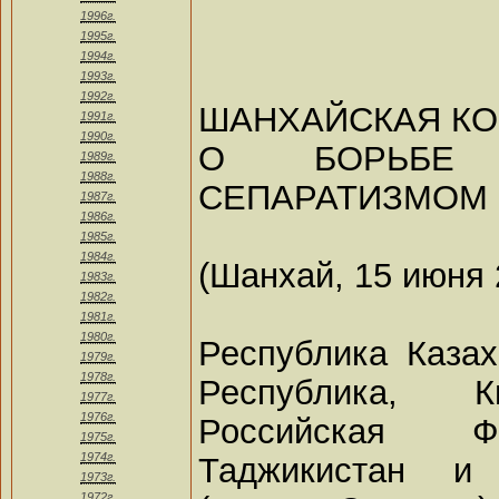
1996г.
1995г.
1994г.
1993г.
1992г.
ШАНХАЙСКАЯ К
1991г.
1990г.
О БОРЬБЕ 
1989г.
1988г.
СЕПАРАТИЗМОМ
1987г.
1986г.
1985г.
1984г.
(Шанхай, 15 июня 
1983г.
1982г.
1981г.
1980г.
Республика Казах
1979г.
1978г.
Республика, К
1977г.
1976г.
Российская Ф
1975г.
1974г.
Таджикистан и 
1973г.
1972г.