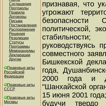
признавая, что у
Соглашения
Протоколы
угрожают террит
Правила
Договоры
безопасности
Письма
Постановления
политической, эк
Распоряжения
Решения
стабильности;
Резолюции
Статусы
руководствуясь п
Программы
Меморандумы
совместного заявл
Декларации
Другие
Бишкекской декла
Правовые акты
года, Душанбинс
Российской
2000 года и Д
Федерации
"Шанхайской орган
Правовые акты
СССР
15 июня 2001 года
Правовые акты
будучи твердо
Москвы