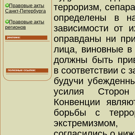
терроризм, сепара
Правовые акты
Санкт-Петербурга
определены в на
Правовые акты
зависимости от и
регионов
оправданы ни при
лица, виновные в
должны быть прив
в соответствии с з
будучи убежденны
усилия Сторо
Конвенции являю
борьбы с терро
экстремизмом,
согласились о ни