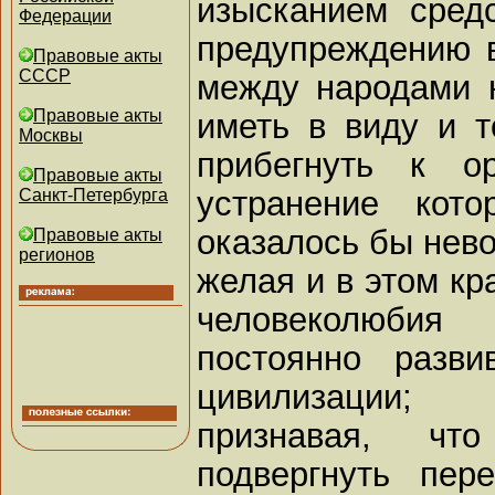
изысканием сред
Федерации
предупреждению 
Правовые акты
СССР
между народами 
Правовые акты
иметь в виду и т
Москвы
прибегнуть к о
Правовые акты
устранение кот
Санкт-Петербурга
оказалось бы нев
Правовые акты
регионов
желая и в этом кр
человеколюби
постоянно разви
цивилизации;
признавая, ч
подвергнуть пер