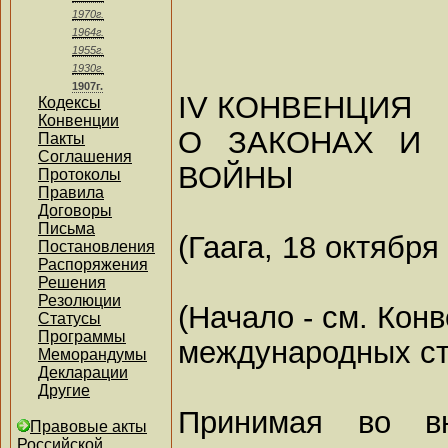
1970г.
1964г.
1955г.
1930г.
1907г.
IV КОНВЕНЦИЯ
Кодексы
Конвенции
О ЗАКОНАХ И 
Пакты
Соглашения
ВОЙНЫ
Протоколы
Правила
Договоры
Письма
(Гаага, 18 октября
Постановления
Распоряжения
Решения
Резолюции
(Начало - см. Ко
Статусы
Программы
международных ст
Меморандумы
Декларации
Другие
Принимая во в
Правовые акты
Российской