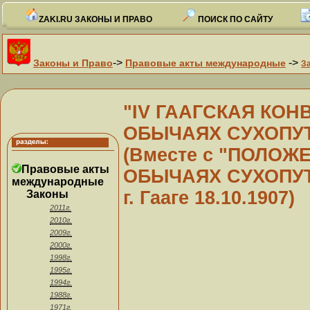
ZAKI.RU ЗАКОНЫ И ПРАВО
ПОИСК ПО САЙТУ
->
->
Законы и Право
Правовые акты международные
З
"IV ГААГСКАЯ КОН
ОБЫЧАЯХ СУХОПУТН
(Вместе с "ПОЛОЖ
Правовые акты
ОБЫЧАЯХ СУХОПУТ
международные
г. Гааге 18.10.1907)
Законы
2011г.
2010г.
2009г.
2000г.
1998г.
1995г.
1994г.
1988г.
1971г.