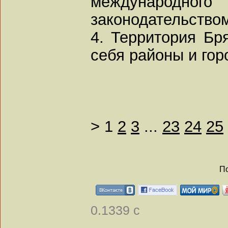
международног
законодательство
4. Территория Бр
себя районы и гор
>
1
2
3
...
23
24
25
По
0.1339 с