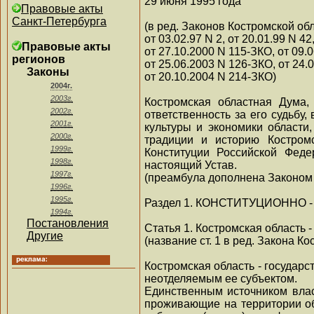
29 июня 1995 года
Правовые акты
Санкт-Петербурга
(в ред. Законов Костромской обла
от 03.02.97 N 2, от 20.01.99 N 4
Правовые акты
от 27.10.2000 N 115-ЗКО, от 09.
регионов
от 25.06.2003 N 126-ЗКО, от 24.
Законы
от 20.10.2004 N 214-ЗКО)
2004г.
2003г.
Костромская областная Дума,
2002г.
ответственность за его судьбу
2001г.
культуры и экономики области
2000г.
традиции и историю Костром
1999г.
Конституции Российской Феде
1998г.
настоящий Устав.
1997г.
(преамбула дополнена Законом 
1996г.
1995г.
Раздел 1. КОНСТИТУЦИОННО 
1994г.
Постановления
Статья 1. Костромская область 
Другие
(название ст. 1 в ред. Закона К
Костромская область - государ
неотделяемым ее субъектом.
Единственным источником влас
проживающие на территории об