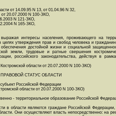
сти от 14.09.95 N 13, от 01.04.96 N 32,
2, от 20.07.2000 N 100-ЗКО,
06.2003 N 121-ЗКО,
02.2004 N 165-ЗКО,
 выражая интересы населения, проживающего на терри
, в целях утверждения прав и свобод человека и граждани
, обеспечения достойной жизни и социальной защищенно
ской земли, трудовые и ратные свершения костромиче
рации, российского законодательства, действуя в рамк
Костромской области от 20.07.2000 N 100-ЗКО)
- ПРАВОВОЙ СТАТУС ОБЛАСТИ
- субъект Российской Федерации
остромской области от 20.07.2000 N 100-ЗКО)
ственно - территориальное образование Российской Федер
ти в области являются граждане Российской Федерации,
ласти. Они осуществляют власть непосредственно: на р