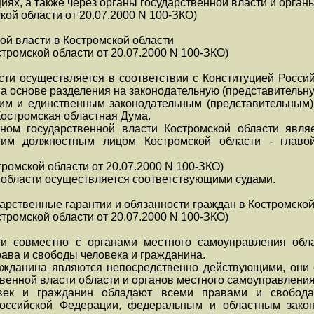
иях, а также через органы государственной власти и орга
мской области от 20.07.2000 N 100-ЗКО)
ой власти в Костромской области
остромской области от 20.07.2000 N 100-ЗКО)
асти осуществляется в соответствии с Конституцией Росс
а основе разделения на законодательную (представительну
м и единственным законодательным (представительным) 
Костромская областная Дума.
ом государственной власти Костромской области явля
шим должностным лицом Костромской области - главой
Костромской области от 20.07.2000 N 100-ЗКО)
 области осуществляется соответствующими судами.
дарственные гарантии и обязанности граждан в Костромской
остромской области от 20.07.2000 N 100-ЗКО)
ти совместно с органами местного самоуправления об
права и свободы человека и гражданина.
ражданина являются непосредственно действующими, они
твенной власти области и органов местного самоуправления
век и гражданин обладают всеми правами и свободам
оссийской Федерации, федеральным и областным закон