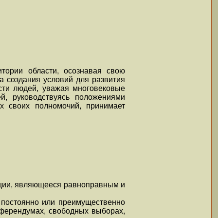
тории области, осознавая свою
на создания условий для развития
сти людей, уважая многовековые
й, руководствуясь положениями
ах своих полномочий, принимает
ации, являющееся равноправным и
 постоянно или преимущественно
еферендумах, свободных выборах,