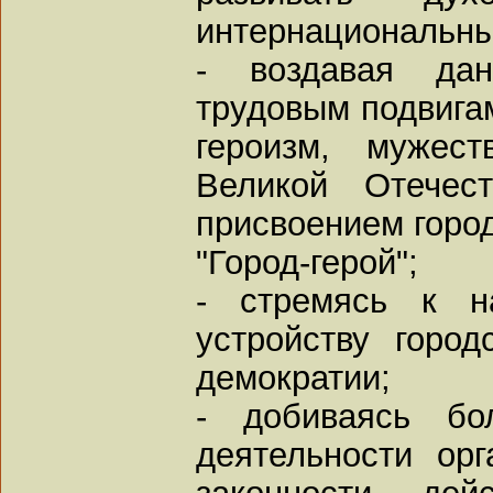
интернациональны
- воздавая да
трудовым подвига
героизм, мужес
Великой Отечес
присвоением город
"Город-герой";
- стремясь к н
устройству горо
демократии;
- добиваясь бо
деятельности орг
законности де