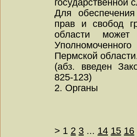
государственной с
Для обеспечения
прав и свобод г
области может 
Уполномоченног
Пермской области
(абз. введен За
825-123)
2. Органы
>
1
2
3
...
14
15
16