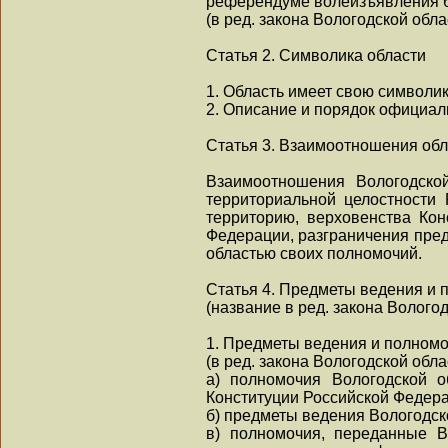
референдуме волеизъявления б
(в ред. закона Вологодской обла
Статья 2. Символика области
1. Область имеет свою символику
2. Описание и порядок официал
Статья 3. Взаимоотношения обл
Взаимоотношения Вологодско
территориальной целостности
территорию, верховенства Ко
Федерации, разграничения пре
областью своих полномочий.
Статья 4. Предметы ведения и 
(название в ред. закона Вологод
1. Предметы ведения и полномо
(в ред. закона Вологодской обла
а) полномочия Вологодской о
Конституции Российской Федера
б) предметы ведения Вологодск
в) полномочия, переданные В