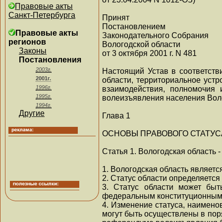
Правовые акты
Санкт-Петербурга
Принят
Постановлением
Правовые акты
Законодательного Собрания
регионов
Вологодской области
Законы
от 3 октября 2001 г. N 481
Постановления
2003г.
Настоящий Устав в соответств
2001г.
области, территориальное устр
1996г.
взаимодействия, полномочия 
1995г.
волеизъявления населения Воло
1994г.
Другие
Глава 1
ОСНОВЫ ПРАВОВОГО СТАТУС
Статья 1. Вологодская область 
1. Вологодская область являет
2. Статус области определяетс
3. Статус области может быт
федеральным конституционным
4. Изменение статуса, наимено
могут быть осуществлены в пор