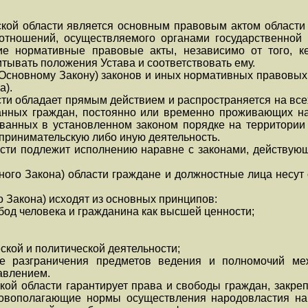
мской области является основным правовым актом области
отношений, осуществляемого органами государственной 
гие нормативные правовые акты, независимо от того,
тывать положения Устава и соответствовать ему.
(Основному Закону) законов и иных нормативных правовых
а).
асти обладает прямым действием и распространяется на вс
анных граждан, постоянно или временно проживающих на
ованных в установленном законом порядке на территори
принимательскую либо иную деятельность.
асти подлежит исполнению наравне с законами, действующ
ного Закона) области граждане и должностные лица несут
о Закона) исходят из основных принципов:
бод человека и гражданина как высшей ценности;
ской и политической деятельности;
же разграничения предметов ведения и полномочий ме
авлением.
ской области гарантирует права и свободы граждан, закр
новополагающие нормы осуществления народовластия на 