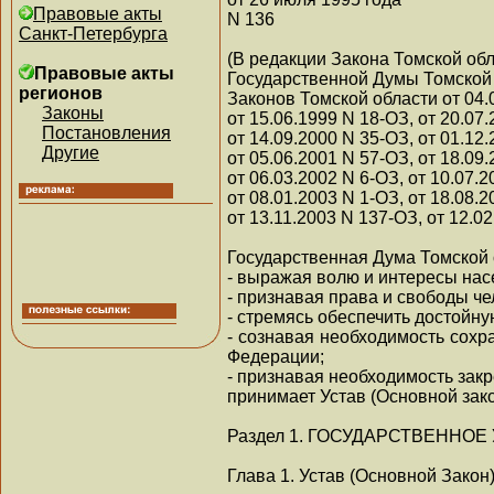
Правовые акты
N 136
Санкт-Петербурга
(В редакции Закона Томской об
Правовые акты
Государственной Думы Томской о
регионов
Законов Томской области от 04.
Законы
от 15.06.1999 N 18-ОЗ, от 20.07
Постановления
от 14.09.2000 N 35-ОЗ, от 01.12
Другие
от 05.06.2001 N 57-ОЗ, от 18.09
от 06.03.2002 N 6-ОЗ, от 10.07.
от 08.01.2003 N 1-ОЗ, от 18.08.
от 13.11.2003 N 137-ОЗ, от 12.0
Государственная Дума Томской 
- выражая волю и интересы нас
- признавая права и свободы ч
- стремясь обеспечить достойну
- сознавая необходимость сохр
Федерации;
- признавая необходимость закр
принимает Устав (Основной зако
Раздел 1. ГОСУДАРСТВЕННО
Глава 1. Устав (Основной Закон