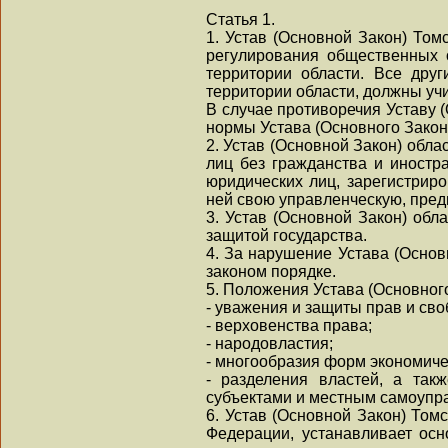
Статья 1.
1. Устав (Основной Закон) То
регулирования общественных 
территории области. Все дру
территории области, должны учи
В случае противоречия Уставу 
нормы Устава (Основного Закон
2. Устав (Основной Закон) обл
лиц без гражданства и иностр
юридических лиц, зарегистрир
ней свою управленческую, пред
3. Устав (Основной Закон) обл
защитой государства.
4. За нарушение Устава (Основ
законом порядке.
5. Положения Устава (Основног
- уважения и защиты прав и сво
- верховенства права;
- народовластия;
- многообразия форм экономиче
- разделения властей, а так
субъектами и местным самоупр
6. Устав (Основной Закон) Том
Федерации, устанавливает ос