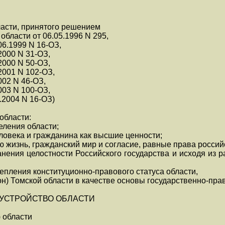
ласти, принятого решением
бласти от 06.05.1996 N 295,
06.1999 N 16-ОЗ,
.2000 N 31-ОЗ,
.2000 N 50-ОЗ,
.2001 N 102-ОЗ,
2002 N 46-ОЗ,
2003 N 100-ОЗ,
2.2004 N 16-ОЗ)
области:
еления области;
еловека и гражданина как высшие ценности;
ю жизнь, гражданский мир и согласие, равные права россий
анения целостности Российского государства и исходя из 
епления конституционно-правового статуса области,
н) Томской области в качестве основы государственно-пра
Е УСТРОЙСТВО ОБЛАСТИ
) области