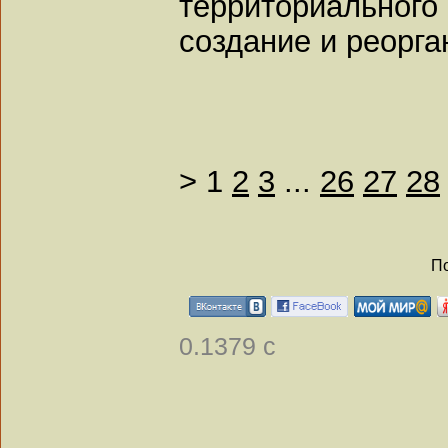
территориально
создание и реорга
>
1
2
3
...
26
27
28
По
0.1379 с