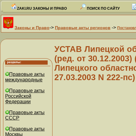
ZAKI.RU ЗАКОНЫ И ПРАВО
ПОИСК ПО САЙТУ
->
->
Законы и Право
Правовые акты регионов
Постанов
УСТАВ Липецкой обл
(ред. от 30.12.2003
Липецкого областно
Правовые акты
27.03.2003 N 222-пс)
международные
Правовые акты
Российской
Федерации
Правовые акты
СССР
Правовые акты
Москвы