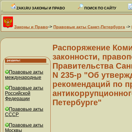
ZAKI.RU ЗАКОНЫ И ПРАВО
ПОИСК ПО САЙТУ
->
->
Законы и Право
Правовые акты Санкт-Петербурга
Распоряжение Коми
законности, правоп
Правительства Санк
Правовые акты
N 235-р "Об утвер
международные
рекомендаций по 
Правовые акты
антикоррупционног
Российской
Федерации
Петербурге"
Правовые акты
СССР
Правовые акты
Москвы