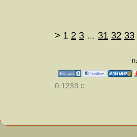
>
1
2
3
...
31
32
33
По
0.1233 с