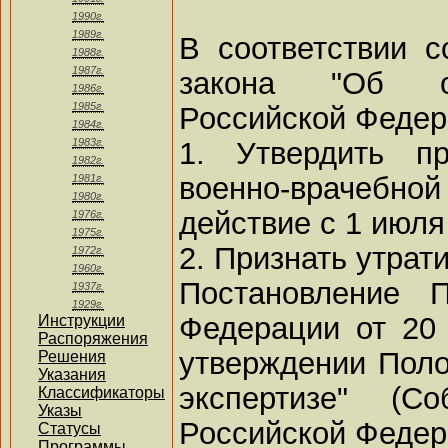
1990г.
1989г.
В соответствии с
1988г.
1987г.
закона "Об об
1986г.
1985г.
Российской Федер
1984г.
1. Утвердить п
1983г.
1982г.
военно-врачебной 
1981г.
1980г.
действие с 1 июля 
1976г.
1975г.
2. Признать утрат
1972г.
1960г.
Постановление П
1937г.
1929г.
Федерации от 20 
Инструкции
Распоряжения
утверждении Поло
Решения
Указания
экспертизе" (Со
Классификаторы
Указы
Российской Федерац
Статусы
Программы