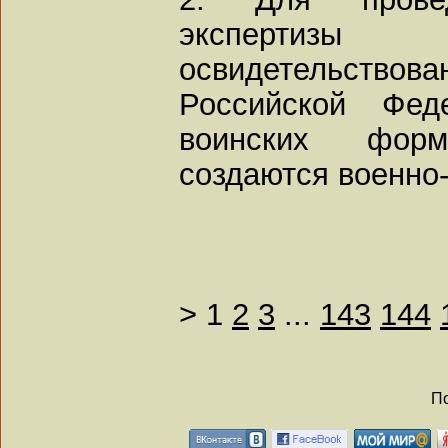
экспертизы
освидетельствов
Российской Фед
воинских фор
создаются военно
>
1
2
3
...
143
144
По