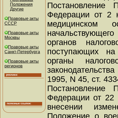
Постановление П
Положения
Другие
Федерации от 2 
Правовые акты
медицинском ос
СССР
начальствующег
Правовые акты
Москвы
органов налого
Правовые акты
поступающих на
Санкт-Петербурга
органы налогов
Правовые акты
регионов
законодательств
1995, N 45, ст. 433
Постановление П
Федерации от 22 
внесении изме
Положение о воен