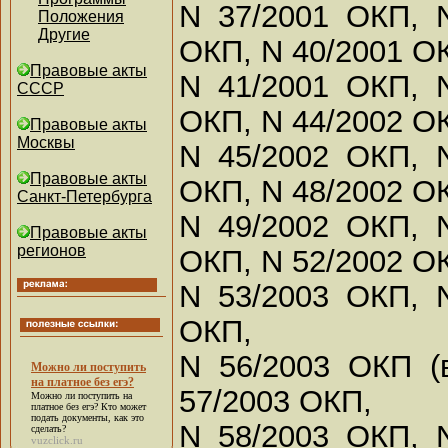
N 37/2001 ОКП, 
Положения
Другие
ОКП, N 40/2001 О
Правовые акты
N 41/2001 ОКП, 
СССР
ОКП, N 44/2002 О
Правовые акты
Москвы
N 45/2002 ОКП, 
Правовые акты
ОКП, N 48/2002 О
Санкт-Петербурга
N 49/2002 ОКП, 
Правовые акты
регионов
ОКП, N 52/2002 О
N 53/2003 ОКП, 
ОКП,
N 56/2003 ОКП (
Можно ли поступить
на платное без егэ?
57/2003 ОКП,
Можно ли поступить на
платное без егэ?
Кто может
подать документы, как это
N 58/2003 ОКП, 
сделать?
vuzclick.ru