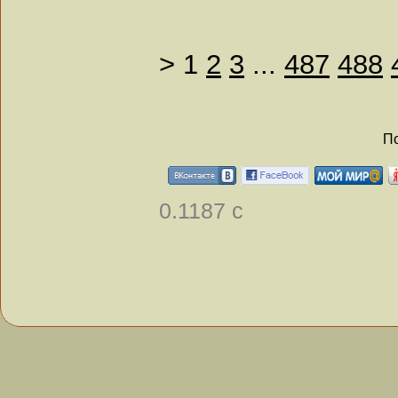
>
1
2
3
...
487
488
По
0.1187 с