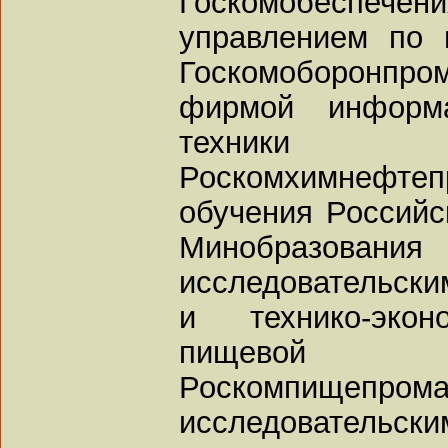
Госкомобеспеч
управлением по 
Госкомоборонп
фирмой информа
техники "
Роскомхимнефтеп
обучения Российс
Минобразован
исследовательск
и технико-экон
пищевой 
Роскомпищ
исследовательским