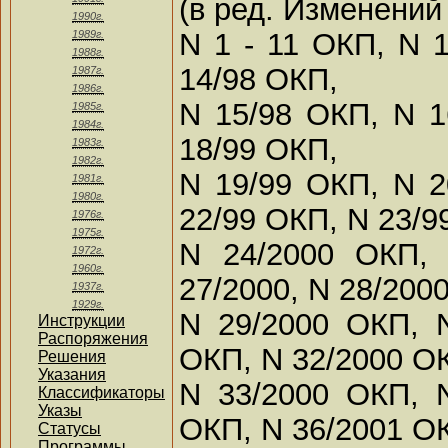
(в ред. Изменений
1990г.
N 1 - 11 ОКП, N 
1989г.
1988г.
14/98 ОКП,
1987г.
1986г.
N 15/98 ОКП, N 1
1985г.
1984г.
18/99 ОКП,
1983г.
1982г.
N 19/99 ОКП, N 2
1981г.
1980г.
22/99 ОКП, N 23/9
1976г.
1975г.
N 24/2000 ОКП, 
1972г.
1960г.
27/2000, N 28/2000
1937г.
1929г.
N 29/2000 ОКП, 
Инструкции
Распоряжения
ОКП, N 32/2000 О
Решения
Указания
N 33/2000 ОКП, 
Классификаторы
Указы
ОКП, N 36/2001 О
Статусы
Программы