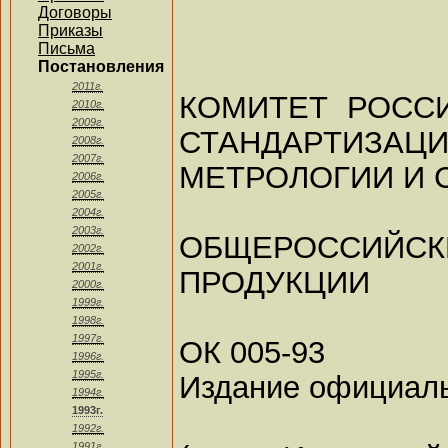
Договоры
Приказы
Письма
Постановления
2011г.
КОМИТЕТ РОСС
2010г.
2009г.
СТАНДАРТИЗАЦИ
2008г.
2007г.
МЕТРОЛОГИИ И 
2006г.
2005г.
2004г.
2003г.
ОБЩЕРОССИЙС
2002г.
2001г.
ПРОДУКЦИИ
2000г.
1999г.
1998г.
1997г.
ОК 005-93
1996г.
1995г.
Издание официал
1994г.
1993г.
1992г.
1991г.