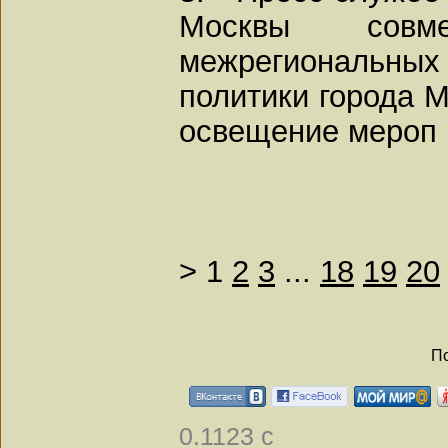
Москвы совм
межрегиональны
политики города 
освещение мероп
>
1
2
3
...
18
19
20
По
0.1123 с