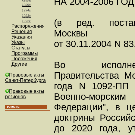
НА 2004-2006 ГО
1995г.
1994г.
1993г.
(в ред. постан
1992г.
Распоряжения
Москвы
Решения
Указания
от 30.11.2004 N 8
Указы
Статусы
Программы
Положения
Во исполне
Другие
Правительства М
Правовые акты
Санкт-Петербурга
года N 1092-ПП
Правовые акты
Военно-морск
регионов
Федерации", в ц
доктрины Россий
до 2020 года, у