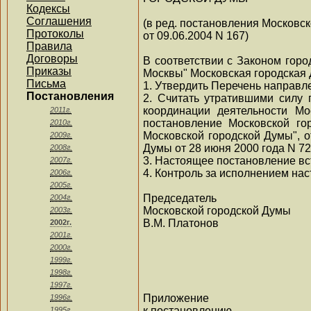
Кодексы
Соглашения
(в ред. постановления Московс
Протоколы
от 09.06.2004 N 167)
Правила
Договоры
В соответствии с Законом горо
Приказы
Москвы" Московская городская 
Письма
1. Утвердить Перечень направл
Постановления
2. Считать утратившими силу
координации деятельности М
2011г.
постановление Московской го
2010г.
Московской городской Думы", о
2009г.
Думы от 28 июня 2000 года N 7
2008г.
3. Настоящее постановление вст
2007г.
4. Контроль за исполнением на
2006г.
2005г.
Председатель
2004г.
Московской городской Думы
2003г.
В.М. Платонов
2002г.
2001г.
2000г.
1999г.
1998г.
1997г.
Приложение
1996г.
к постановлению
1995г.