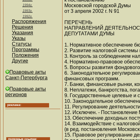
Московской городской Думы
1994г.
от 3 апреля 2002 г. N 91
1993г.
1992г.
Распоряжения
ПЕРЕЧЕНЬ
Решения
НАПРАВЛЕНИЙ ДЕЯТЕЛЬНОС
Указания
ДЕПУТАТАМИ ДУМЫ
Указы
Статусы
1. Нормативное обеспечение бю
Программы
2. Развитие налоговой системы 
Положения
3. Контроль за соблюдением нал
Другие
4. Нормативно-правовое обеспе
5. Вопросы развития фондового
Правовые акты
6. Законодательное регулиров
Санкт-Петербурга
финансовых программ.
7. Банки, финансовые рынки, к
Правовые акты
8. Неплатежи, банкротства, по
регионов
9. Государственные целевые и
10. Законодательное обеспечен
11. Регулирование деятельност
12. Исключен. - Постановление 
13. Обеспечение доходных пост
14. Взаимодействие с налогово
(в ред. постановления Московск
15. Правовое регулирование де