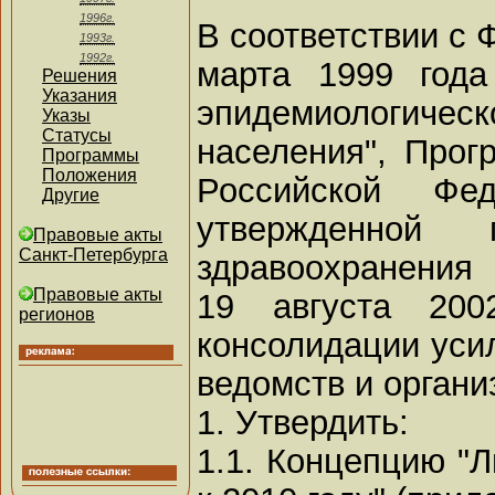
1996г.
В соответствии с 
1993г.
1992г.
марта 1999 года
Решения
Указания
эпидемиологи
Указы
Статусы
населения", Прог
Программы
Положения
Российской Фе
Другие
утвержденной 
Правовые акты
Санкт-Петербурга
здравоохранения
Правовые акты
19 августа 20
регионов
консолидации уси
ведомств и органи
1. Утвердить:
1.1. Концепцию "Л