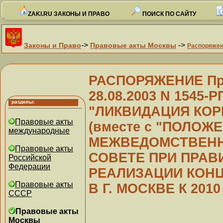
ZAKI.RU ЗАКОНЫ И ПРАВО
ПОИСК ПО САЙТУ
->
->
Законы и Право
Правовые акты Москвы
Распоряже
РАСПОРЯЖЕНИЕ Пра
28.08.2003 N 1545
"ЛИКВИДАЦИЯ КОРИ 
Правовые акты
(вместе с "ПОЛОЖ
международные
МЕЖВЕДОМСТВЕН
Правовые акты
СОВЕТЕ ПРИ ПРАВ
Российской
Федерации
РЕАЛИЗАЦИИ КОНЦ
Правовые акты
В Г. МОСКВЕ К 2010
СССР
Правовые акты
Москвы