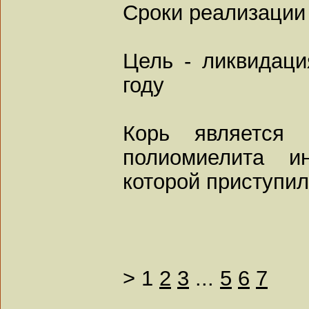
Сроки реализации 
Цель - ликвидаци
году
Корь является
полиомиелита и
которой приступил
>
1
2
3
...
5
6
7