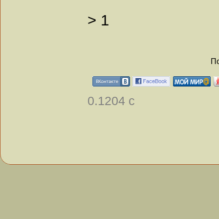
>
1
По
0.1204 с