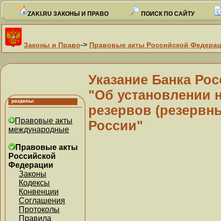
ZAKI.RU ЗАКОНЫ И ПРАВО
ПОИСК ПО САЙТУ
->
Законы и Право
Правовые акты Российской Федера
Указание Банка Росс
"Об установлении 
резервов (резервн
Правовые акты
России"
международные
Правовые акты
Российской
Федерации
Законы
Кодексы
Конвенции
Соглашения
Протоколы
Правила