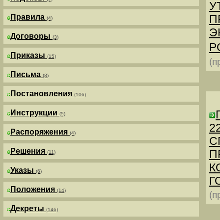
У
Правила
П
(4)
Э
Договоры
(3)
Р
Приказы
(15)
(п
Письма
(8)
Постановления
(106)
Инструкции
(5)
2
Распоряжения
(4)
С
Решения
П
(11)
К
Указы
(6)
Г
Положения
(14)
(п
Декреты
(146)