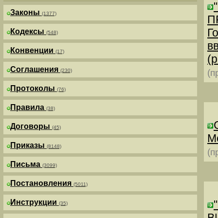
Законы
(1377)
П
Г
Кодексы
(548)
в
Конвенции
(17)
(р
Соглашения
(230)
(п
Протоколы
(76)
Правила
(38)
Договоры
(45)
М
Приказы
(8148)
(п
Письма
(3099)
Постановления
(5011)
Инструкции
(35)
В