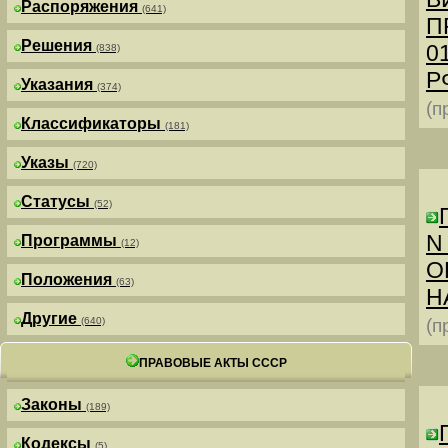
Распоряжения
(641)
П
Решения
0
(838)
РФ
Указания
(374)
(п
Классификаторы
(181)
Указы
(720)
Статусы
(52)
N
Программы
(12)
О
Положения
(63)
Н
Другие
(640)
(п
ПРАВОВЫЕ АКТЫ СССР
Законы
(189)
Кодексы
(5)