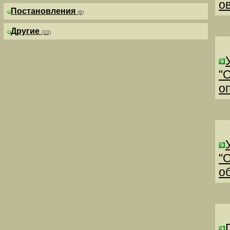
о
Постановления
(8)
Другие
(33)
"
о
"
о