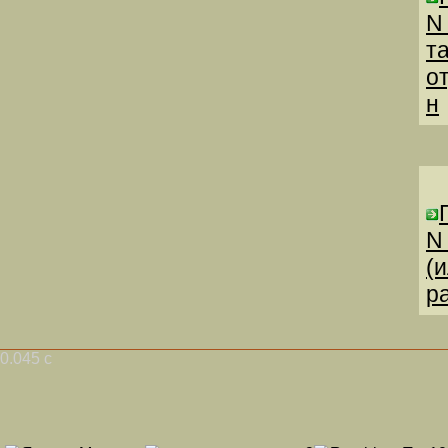
N
т
о
н
N
(
р
0.045 с