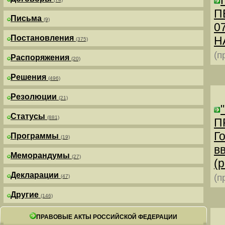
П
Письма
(9)
0
Постановления
Н
(375)
(п
Распоряжения
(20)
Решения
(496)
Резолюции
(21)
Статусы
(881)
П
Г
Программы
(19)
в
Меморандумы
(27)
(р
Декларации
(п
(47)
Другие
(146)
ПРАВОВЫЕ АКТЫ РОССИЙСКОЙ ФЕДЕРАЦИИ