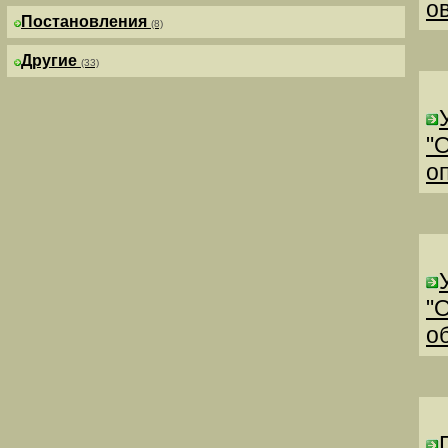
о
Постановления
(8)
Другие
(33)
"
о
"
о