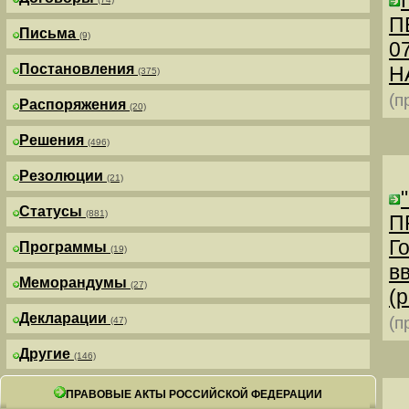
П
Письма
(9)
0
Постановления
Н
(375)
(п
Распоряжения
(20)
Решения
(496)
Резолюции
(21)
Статусы
(881)
П
Г
Программы
(19)
в
Меморандумы
(27)
(р
Декларации
(п
(47)
Другие
(146)
ПРАВОВЫЕ АКТЫ РОССИЙСКОЙ ФЕДЕРАЦИИ