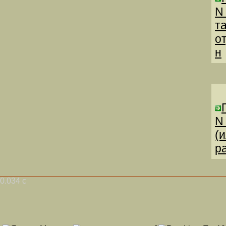
N
т
о
н
N
(
р
0.034 с