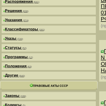
Распоряжения
(641)
П
Решения
0
(838)
РФ
Указания
(374)
(п
Классификаторы
(181)
Указы
(720)
Статусы
(52)
N
Программы
(12)
О
Положения
(63)
Н
Другие
(640)
(п
ПРАВОВЫЕ АКТЫ СССР
Законы
(189)
Кодексы
(5)