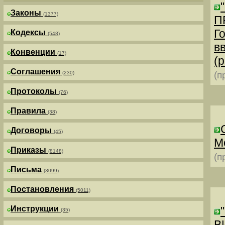
Законы
(1377)
П
Г
Кодексы
(548)
в
Конвенции
(17)
(р
Соглашения
(230)
(п
Протоколы
(76)
Правила
(38)
Договоры
(45)
М
Приказы
(8148)
(п
Письма
(3099)
Постановления
(5011)
Инструкции
(35)
В