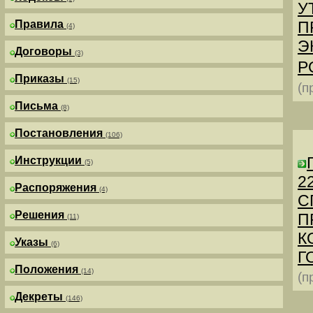
У
Правила
П
(4)
Э
Договоры
(3)
Р
Приказы
(15)
(п
Письма
(8)
Постановления
(106)
Инструкции
(5)
2
Распоряжения
(4)
С
Решения
П
(11)
К
Указы
(6)
Г
Положения
(14)
(п
Декреты
(146)