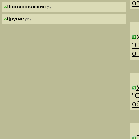
о
Постановления
(8)
Другие
(33)
"
о
"
о