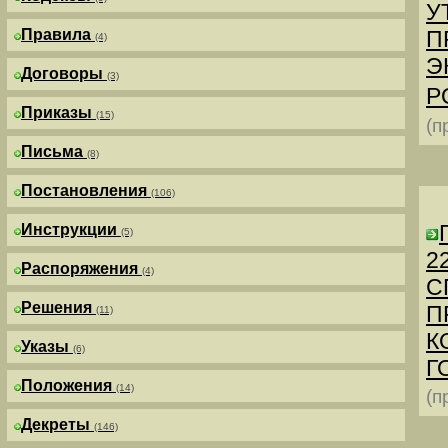
У
Правила
П
(4)
Э
Договоры
(3)
Р
Приказы
(15)
(п
Письма
(8)
Постановления
(106)
Инструкции
(5)
2
Распоряжения
(4)
С
Решения
П
(11)
К
Указы
(6)
Г
Положения
(14)
(п
Декреты
(146)