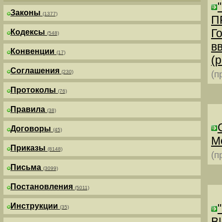
Законы
(1377)
П
Г
Кодексы
(548)
в
Конвенции
(17)
(р
Соглашения
(230)
(п
Протоколы
(76)
Правила
(38)
Договоры
(45)
М
Приказы
(8148)
(п
Письма
(3099)
Постановления
(5011)
Инструкции
(35)
В