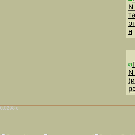
N
т
о
н
N
(
р
0.0298 с