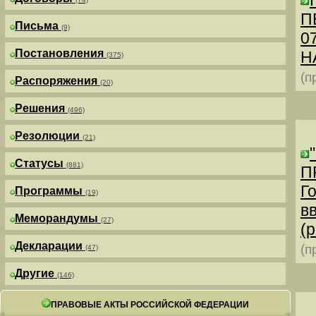
П
Письма
(9)
0
Постановления
Н
(375)
(п
Распоряжения
(20)
Решения
(496)
Резолюции
(21)
Статусы
(881)
П
Г
Программы
(19)
в
Меморандумы
(27)
(р
Декларации
(п
(47)
Другие
(146)
ПРАВОВЫЕ АКТЫ РОССИЙСКОЙ ФЕДЕРАЦИИ