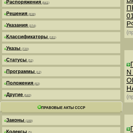
Распоряжения
(641)
П
Решения
0
(838)
РФ
Указания
(374)
(п
Классификаторы
(181)
Указы
(720)
Статусы
(52)
N
Программы
(12)
О
Положения
(63)
Н
Другие
(640)
(п
ПРАВОВЫЕ АКТЫ СССР
Законы
(189)
Кодексы
(5)