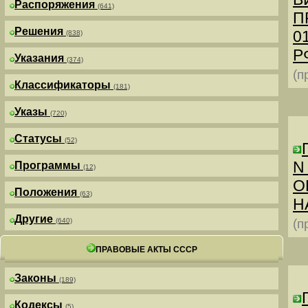
Распоряжения
(641)
П
Решения
0
(838)
РФ
Указания
(374)
(п
Классификаторы
(181)
Указы
(720)
Статусы
(52)
N
Программы
(12)
О
Положения
(63)
Н
Другие
(640)
(п
ПРАВОВЫЕ АКТЫ СССР
Законы
(189)
Кодексы
(5)