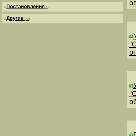
о
Постановления
(8)
Другие
(33)
"
о
"
о