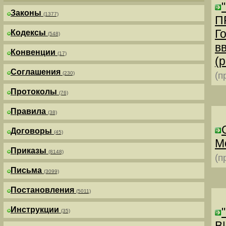
Законы
(1377)
П
Г
Кодексы
(548)
в
Конвенции
(17)
(р
Соглашения
(230)
(п
Протоколы
(76)
Правила
(38)
Договоры
(45)
М
Приказы
(8148)
(п
Письма
(3099)
Постановления
(5011)
Инструкции
(35)
В