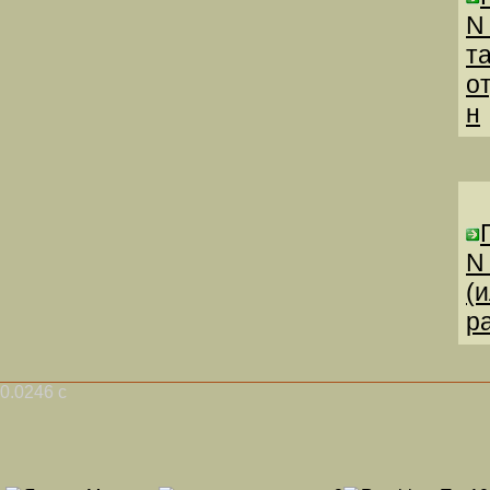
N
т
о
н
N
(
р
0.0246 с