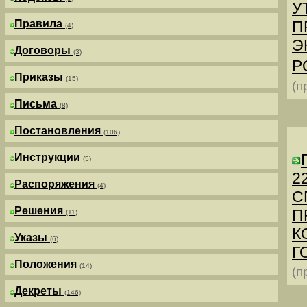
У
Правила
П
(4)
Э
Договоры
(3)
Р
Приказы
(15)
(п
Письма
(8)
Постановления
(106)
Инструкции
(5)
2
Распоряжения
(4)
С
Решения
П
(11)
К
Указы
(6)
Г
Положения
(14)
(п
Декреты
(146)