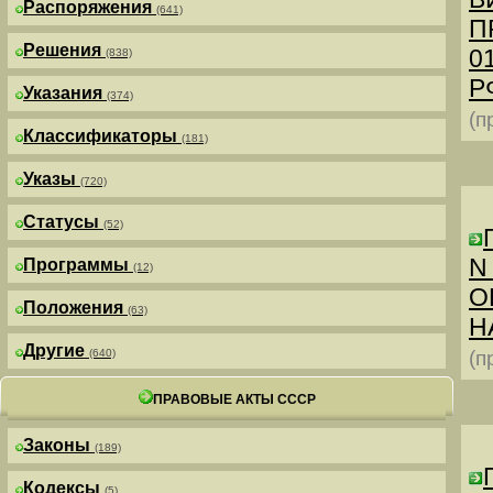
Распоряжения
(641)
П
Решения
0
(838)
РФ
Указания
(374)
(п
Классификаторы
(181)
Указы
(720)
Статусы
(52)
N
Программы
(12)
О
Положения
(63)
Н
Другие
(640)
(п
ПРАВОВЫЕ АКТЫ СССР
Законы
(189)
Кодексы
(5)