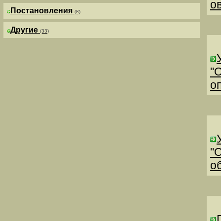
о
Постановления
(8)
Другие
(33)
"
о
"
о