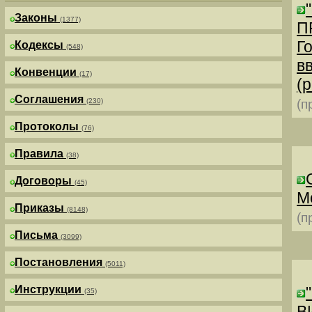
Законы
(1377)
П
Г
Кодексы
(548)
в
Конвенции
(17)
(р
Соглашения
(230)
(п
Протоколы
(76)
Правила
(38)
Договоры
(45)
М
Приказы
(8148)
(п
Письма
(3099)
Постановления
(5011)
Инструкции
(35)
В