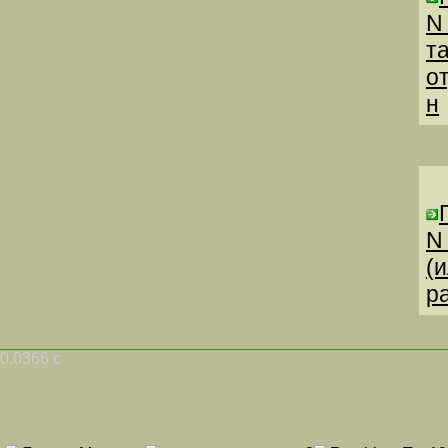
N
т
о
н
N
(
р
0.0366 с