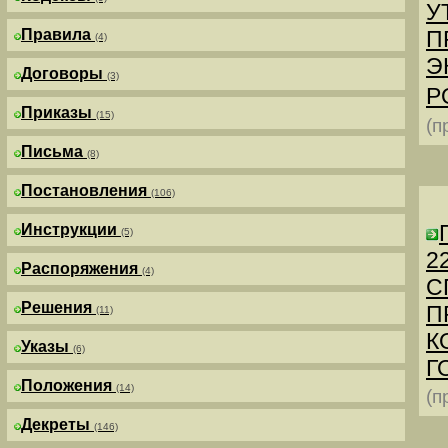
У
Правила
П
(4)
Э
Договоры
(3)
Р
Приказы
(15)
(п
Письма
(8)
Постановления
(106)
Инструкции
(5)
2
Распоряжения
(4)
С
Решения
П
(11)
К
Указы
(6)
Г
Положения
(14)
(п
Декреты
(146)