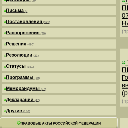
П
Письма
(9)
0
Постановления
Н
(375)
(п
Распоряжения
(20)
Решения
(496)
Резолюции
(21)
Статусы
(881)
П
Г
Программы
(19)
в
Меморандумы
(27)
(р
Декларации
(п
(47)
Другие
(146)
ПРАВОВЫЕ АКТЫ РОССИЙСКОЙ ФЕДЕРАЦИИ