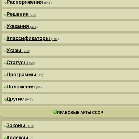
Распоряжения
(641)
Решения
(838)
Указания
(374)
Классификаторы
(181)
Указы
(720)
Статусы
(52)
Программы
(12)
Положения
(63)
Другие
(640)
ПРАВОВЫЕ АКТЫ СССР
Законы
(189)
Кодексы
(5)