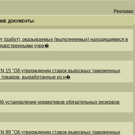
Реклама:
НИЕ ДОКУМЕНТЫ:
уг (работ), оказываемых (выполняемых) находящимися в
ударственными учре�
 N 15 "Об утверждении ставок вывозных таможенных
и товаров, выработанные из н�
"Об установлении нормативов обязательных резервов
 N 99 "Об утверждении ставок вывозных таможенных