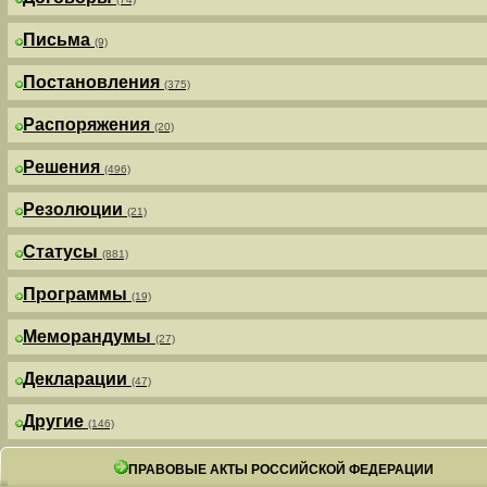
Письма
(9)
Постановления
(375)
Распоряжения
(20)
Решения
(496)
Резолюции
(21)
Статусы
(881)
Программы
(19)
Меморандумы
(27)
Декларации
(47)
Другие
(146)
ПРАВОВЫЕ АКТЫ РОССИЙСКОЙ ФЕДЕРАЦИИ