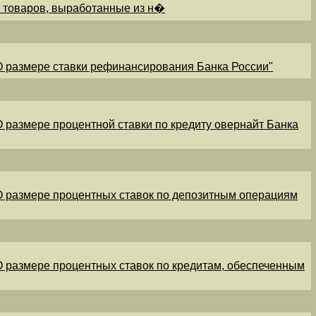
и товаров, выработанные из н�
"О размере ставки рефинансирования Банка России"
"О размере процентной ставки по кредиту овернайт Банка
"О размере процентных ставок по депозитным операциям
"О размере процентных ставок по кредитам, обеспеченным