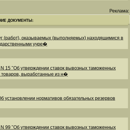
Реклама:
НИЕ ДОКУМЕНТЫ:
уг (работ), оказываемых (выполняемых) находящимися в
ударственными учре�
 N 15 "Об утверждении ставок вывозных таможенных
и товаров, выработанные из н�
"Об установлении нормативов обязательных резервов
 N 99 "Об утверждении ставок вывозных таможенных