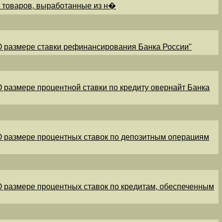
и товаров, выработанные из н�
"О размере ставки рефинансирования Банка России"
"О размере процентной ставки по кредиту овернайт Банка
"О размере процентных ставок по депозитным операциям
"О размере процентных ставок по кредитам, обеспеченным