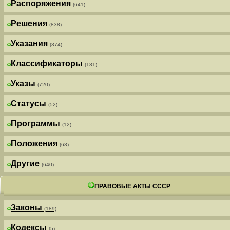
Распоряжения
(641)
Решения
(838)
Указания
(374)
Классификаторы
(181)
Указы
(720)
Статусы
(52)
Программы
(12)
Положения
(63)
Другие
(640)
ПРАВОВЫЕ АКТЫ СССР
Законы
(189)
Кодексы
(5)