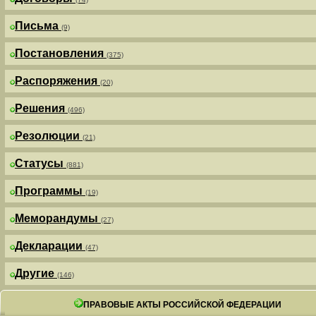
Письма
(9)
Постановления
(375)
Распоряжения
(20)
Решения
(496)
Резолюции
(21)
Статусы
(881)
Программы
(19)
Меморандумы
(27)
Декларации
(47)
Другие
(146)
ПРАВОВЫЕ АКТЫ РОССИЙСКОЙ ФЕДЕРАЦИИ