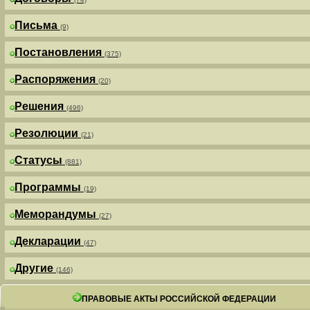
Письма
(9)
Постановления
(375)
Распоряжения
(20)
Решения
(496)
Резолюции
(21)
Статусы
(881)
Программы
(19)
Меморандумы
(27)
Декларации
(47)
Другие
(146)
ПРАВОВЫЕ АКТЫ РОССИЙСКОЙ ФЕДЕРАЦИИ