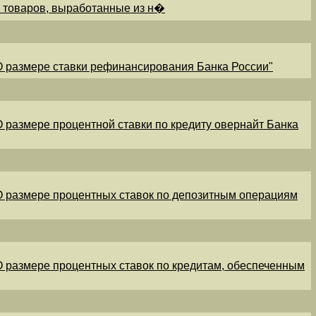
и товаров, выработанные из н�
"О размере ставки рефинансирования Банка России"
"О размере процентной ставки по кредиту овернайт Банка
"О размере процентных ставок по депозитным операциям
"О размере процентных ставок по кредитам, обеспеченным