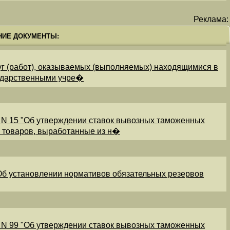
Реклама:
НИЕ ДОКУМЕНТЫ:
уг (работ), оказываемых (выполняемых) находящимися в
ударственными учре�
 N 15 "Об утверждении ставок вывозных таможенных
и товаров, выработанные из н�
"Об установлении нормативов обязательных резервов
 N 99 "Об утверждении ставок вывозных таможенных