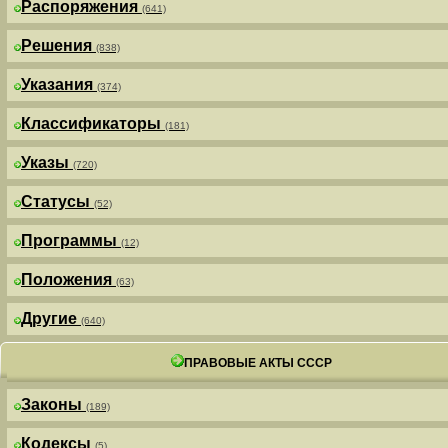
Распоряжения
(641)
Решения
(838)
Указания
(374)
Классификаторы
(181)
Указы
(720)
Статусы
(52)
Программы
(12)
Положения
(63)
Другие
(640)
ПРАВОВЫЕ АКТЫ СССР
Законы
(189)
Кодексы
(5)