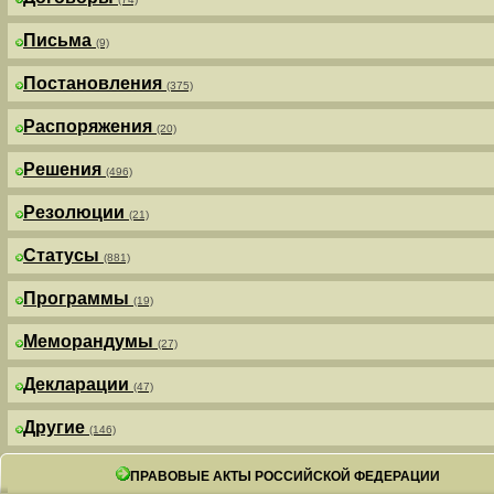
Письма
(9)
Постановления
(375)
Распоряжения
(20)
Решения
(496)
Резолюции
(21)
Статусы
(881)
Программы
(19)
Меморандумы
(27)
Декларации
(47)
Другие
(146)
ПРАВОВЫЕ АКТЫ РОССИЙСКОЙ ФЕДЕРАЦИИ