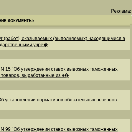
Реклама:
НИЕ ДОКУМЕНТЫ:
уг (работ), оказываемых (выполняемых) находящимися в
ударственными учре�
 N 15 "Об утверждении ставок вывозных таможенных
и товаров, выработанные из н�
"Об установлении нормативов обязательных резервов
 N 99 "Об утверждении ставок вывозных таможенных