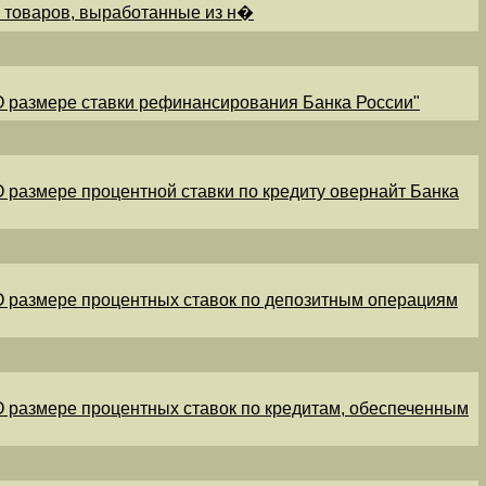
и товаров, выработанные из н�
"О размере ставки рефинансирования Банка России"
"О размере процентной ставки по кредиту овернайт Банка
"О размере процентных ставок по депозитным операциям
"О размере процентных ставок по кредитам, обеспеченным