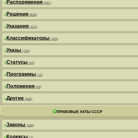
Распоряжения
(641)
Решения
(838)
Указания
(374)
Классификаторы
(181)
Указы
(720)
Статусы
(52)
Программы
(12)
Положения
(63)
Другие
(640)
ПРАВОВЫЕ АКТЫ СССР
Законы
(189)
Кодексы
(5)