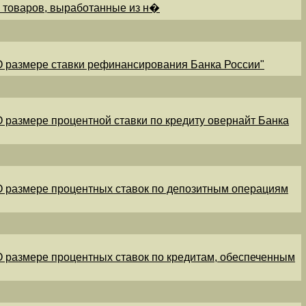
и товаров, выработанные из н�
"О размере ставки рефинансирования Банка России"
"О размере процентной ставки по кредиту овернайт Банка
"О размере процентных ставок по депозитным операциям
"О размере процентных ставок по кредитам, обеспеченным