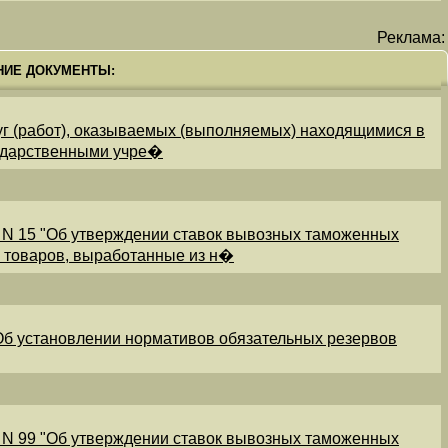
Реклама:
НИЕ ДОКУМЕНТЫ:
уг (работ), оказываемых (выполняемых) находящимися в
ударственными учре�
 N 15 "Об утверждении ставок вывозных таможенных
и товаров, выработанные из н�
"Об установлении нормативов обязательных резервов
 N 99 "Об утверждении ставок вывозных таможенных