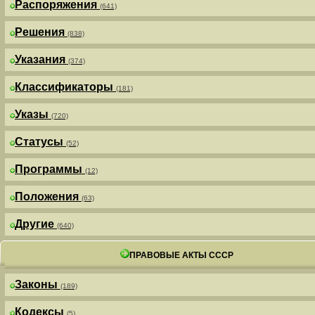
Распоряжения
(641)
Решения
(838)
Указания
(374)
Классификаторы
(181)
Указы
(720)
Статусы
(52)
Программы
(12)
Положения
(63)
Другие
(640)
ПРАВОВЫЕ АКТЫ СССР
Законы
(189)
Кодексы
(5)