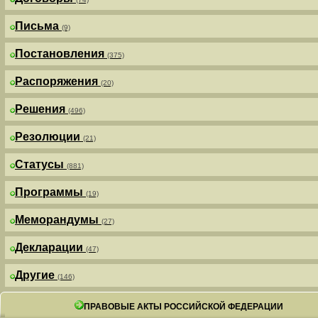
Письма
(9)
Постановления
(375)
Распоряжения
(20)
Решения
(496)
Резолюции
(21)
Статусы
(881)
Программы
(19)
Меморандумы
(27)
Декларации
(47)
Другие
(146)
ПРАВОВЫЕ АКТЫ РОССИЙСКОЙ ФЕДЕРАЦИИ