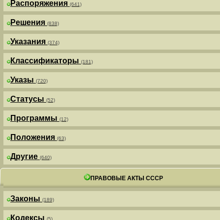
Распоряжения
(641)
Решения
(838)
Указания
(374)
Классификаторы
(181)
Указы
(720)
Статусы
(52)
Программы
(12)
Положения
(63)
Другие
(640)
ПРАВОВЫЕ АКТЫ СССР
Законы
(189)
Кодексы
(5)