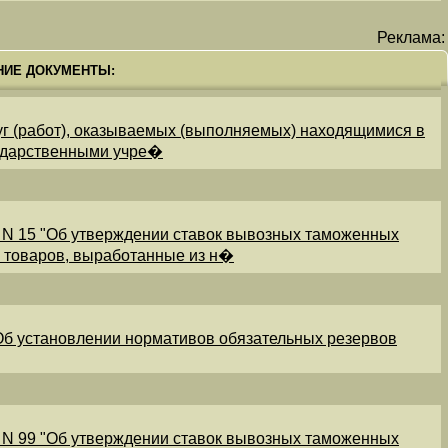
Реклама:
НИЕ ДОКУМЕНТЫ:
уг (работ), оказываемых (выполняемых) находящимися в
ударственными учре�
 N 15 "Об утверждении ставок вывозных таможенных
и товаров, выработанные из н�
"Об установлении нормативов обязательных резервов
 N 99 "Об утверждении ставок вывозных таможенных