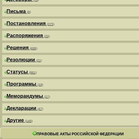
Письма
(9)
Постановления
(375)
Распоряжения
(20)
Решения
(496)
Резолюции
(21)
Статусы
(881)
Программы
(19)
Меморандумы
(27)
Декларации
(47)
Другие
(146)
ПРАВОВЫЕ АКТЫ РОССИЙСКОЙ ФЕДЕРАЦИИ