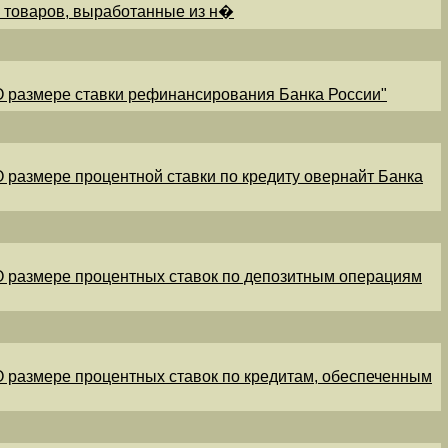
и товаров, выработанные из н�
"О размере ставки рефинансирования Банка России"
"О размере процентной ставки по кредиту овернайт Банка
"О размере процентных ставок по депозитным операциям
"О размере процентных ставок по кредитам, обеспеченным